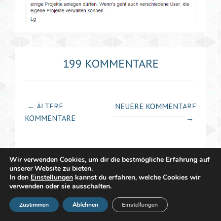
199 KOMMENTARE
Kommentar-
← ÄLTERE
NEUERE KOMMENTARE
Navigation
KOMMENTARE
→
BENJAMIN KOROLL
Wir verwenden Cookies, um dir die bestmögliche Erfahrung auf
12 JAHREN AGO
unserer Website zu bieten.
In den
Einstellungen
kannst du erfahren, welche Cookies wir
verwenden oder sie ausschalten.
Da bin ich doch sehr gerne mit dabei
Zustimmen
Ablehnen
Einstellungen
bk@bcproject.de