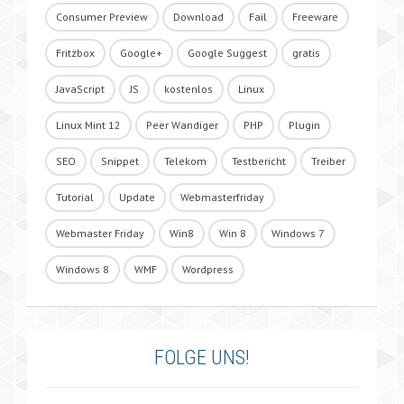
Consumer Preview
Download
Fail
Freeware
Fritzbox
Google+
Google Suggest
gratis
JavaScript
JS
kostenlos
Linux
Linux Mint 12
Peer Wandiger
PHP
Plugin
SEO
Snippet
Telekom
Testbericht
Treiber
Tutorial
Update
Webmasterfriday
Webmaster Friday
Win8
Win 8
Windows 7
Windows 8
WMF
Wordpress
FOLGE UNS!