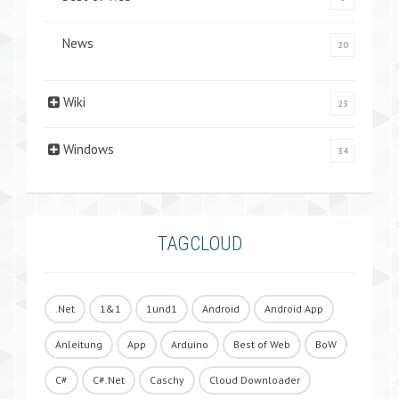
News
20
Wiki
23
Windows
34
TAGCLOUD
.Net
1&1
1und1
Android
Android App
Anleitung
App
Arduino
Best of Web
BoW
C#
C#.Net
Caschy
Cloud Downloader