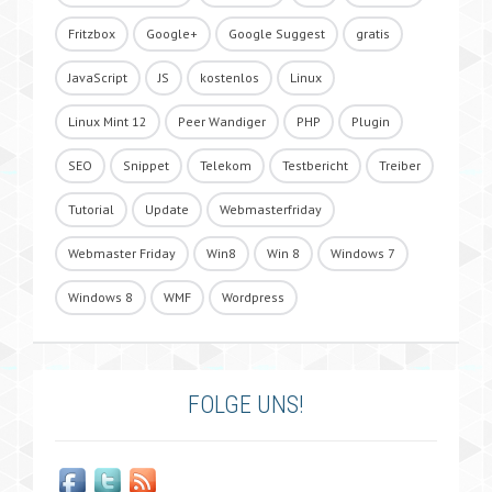
Fritzbox
Google+
Google Suggest
gratis
JavaScript
JS
kostenlos
Linux
Linux Mint 12
Peer Wandiger
PHP
Plugin
SEO
Snippet
Telekom
Testbericht
Treiber
Tutorial
Update
Webmasterfriday
Webmaster Friday
Win8
Win 8
Windows 7
Windows 8
WMF
Wordpress
FOLGE UNS!