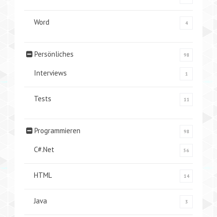
Word
4
Persönliches
98
Interviews
1
Tests
11
Programmieren
98
C#.Net
56
HTML
14
Java
3