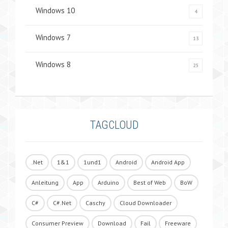
Windows 10
4
Windows 7
13
Windows 8
25
TAGCLOUD
.Net
1&1
1und1
Android
Android App
Anleitung
App
Arduino
Best of Web
BoW
C#
C#.Net
Caschy
Cloud Downloader
Consumer Preview
Download
Fail
Freeware