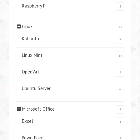
Raspberry Pi
2
Linux
27
Kubuntu
5
Linux Mint
12
OpenWrt
4
Ubuntu Server
6
Microsoft Office
7
Excel
1
PowerPoint
4