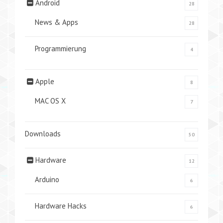
Android
28
News & Apps
28
Programmierung
4
Apple
8
MAC OS X
7
Downloads
50
Hardware
12
Arduino
6
Hardware Hacks
6