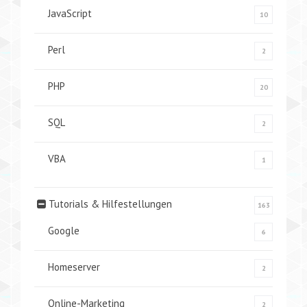
JavaScript
10
Perl
2
PHP
20
SQL
2
VBA
1
Tutorials & Hilfestellungen
163
Google
6
Homeserver
2
Online-Marketing
2