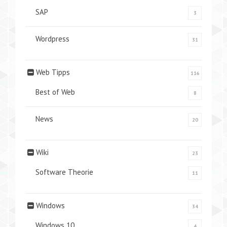
SAP
3
Wordpress
31
Web Tipps
116
Best of Web
8
News
20
Wiki
23
Software Theorie
11
Windows
34
Windows 10
4