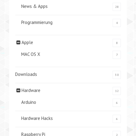
News & Apps
28
Programmierung
4
Apple
8
MAC OS X
7
Downloads
50
Hardware
12
Arduino
6
Hardware Hacks
6
Raspberry Pi
2