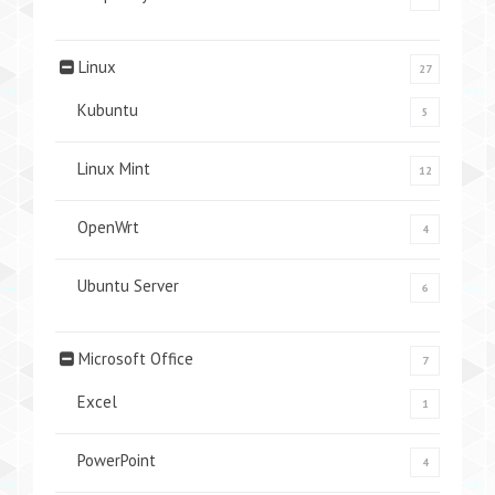
Linux
27
Kubuntu
5
Linux Mint
12
OpenWrt
4
Ubuntu Server
6
Microsoft Office
7
Excel
1
PowerPoint
4