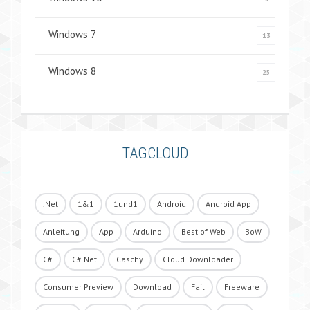
Windows 7
13
Windows 8
25
TAGCLOUD
.Net
1&1
1und1
Android
Android App
Anleitung
App
Arduino
Best of Web
BoW
C#
C#.Net
Caschy
Cloud Downloader
Consumer Preview
Download
Fail
Freeware