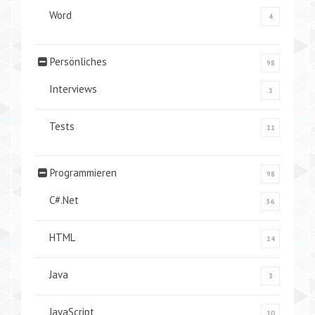
Word
4
Persönliches
98
Interviews
1
Tests
11
Programmieren
98
C#.Net
56
HTML
14
Java
3
JavaScript
10