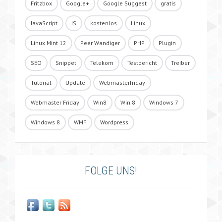
Fritzbox
Google+
Google Suggest
gratis
JavaScript
JS
kostenlos
Linux
Linux Mint 12
Peer Wandiger
PHP
Plugin
SEO
Snippet
Telekom
Testbericht
Treiber
Tutorial
Update
Webmasterfriday
Webmaster Friday
Win8
Win 8
Windows 7
Windows 8
WMF
Wordpress
FOLGE UNS!