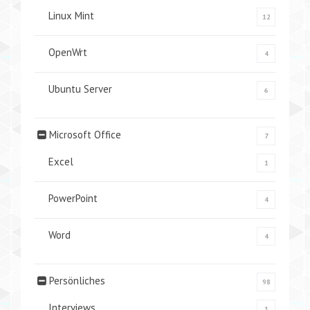
Linux Mint
12
OpenWrt
4
Ubuntu Server
6
Microsoft Office
7
Excel
1
PowerPoint
4
Word
4
Persönliches
98
Interviews
1