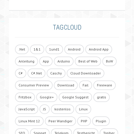
TAGCLOUD
.Net
1&1
1und1
Android
Android App
Anleitung
App
Arduino
Best of Web
BoW
C#
C#.Net
Caschy
Cloud Downloader
Consumer Preview
Download
Fail
Freeware
Fritzbox
Google+
Google Suggest
gratis
JavaScript
JS
kostenlos
Linux
Linux Mint 12
Peer Wandiger
PHP
Plugin
SEO
Snippet
Telekom
Testbericht
Treiber