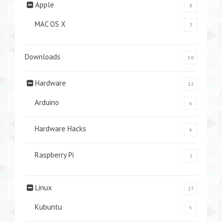
Apple
8
MAC OS X
7
Downloads
50
Hardware
12
Arduino
6
Hardware Hacks
6
Raspberry Pi
2
Linux
27
Kubuntu
5