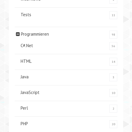
Tests
11
Programmieren
98
C#.Net
56
HTML
14
Java
3
JavaScript
10
Perl
2
PHP
20