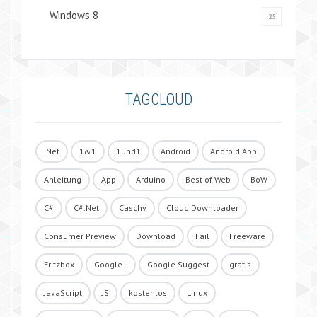
Windows 8
25
TAGCLOUD
.Net
1&1
1und1
Android
Android App
Anleitung
App
Arduino
Best of Web
BoW
C#
C#.Net
Caschy
Cloud Downloader
Consumer Preview
Download
Fail
Freeware
Fritzbox
Google+
Google Suggest
gratis
JavaScript
JS
kostenlos
Linux