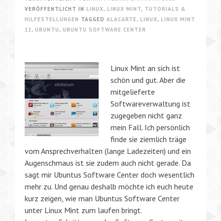
VERÖFFENTLICHT IN
LINUX
,
LINUX MINT
,
TUTORIALS &
HILFESTELLUNGEN
TAGGED
ALACARTE
,
LINUX
,
LINUX MINT
12
,
UBUNTU
,
UBUNTU SOFTWARE CENTER
Linux Mint an sich ist
schön und gut. Aber die
mitgelieferte
Softwareverwaltung ist
zugegeben nicht ganz
mein Fall. Ich persönlich
finde sie ziemlich träge
vom Ansprechverhalten (lange Ladezeiten) und ein
Augenschmaus ist sie zudem auch nicht gerade. Da
sagt mir Ubuntus Software Center doch wesentlich
mehr zu. Und genau deshalb möchte ich euch heute
kurz zeigen, wie man Ubuntus Software Center
unter Linux Mint zum laufen bringt.