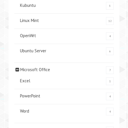
Kubuntu
5
Linux Mint
12
OpenWrt
4
Ubuntu Server
6
Microsoft Office
7
Excel
1
PowerPoint
4
Word
4