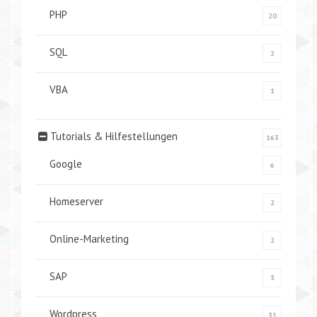
PHP
20
SQL
2
VBA
1
Tutorials & Hilfestellungen
163
Google
6
Homeserver
2
Online-Marketing
2
SAP
3
Wordpress
31