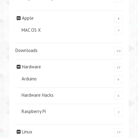
Apple
8
MAC OS X
7
Downloads
50
Hardware
12
Arduino
6
Hardware Hacks
6
Raspberry Pi
2
Linux
27