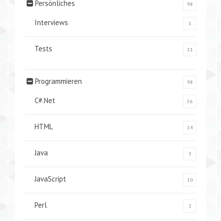
Persönliches
98
Interviews
1
Tests
11
Programmieren
98
C#.Net
56
HTML
14
Java
3
JavaScript
10
Perl
2