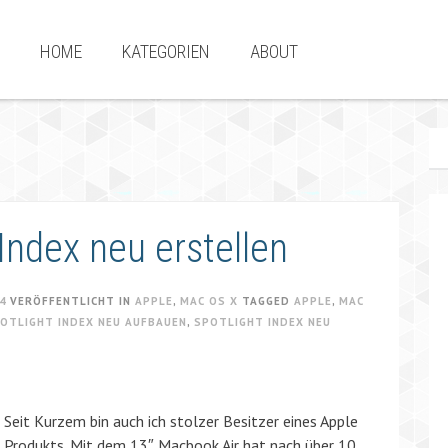
HOME
KATEGORIEN
ABOUT
Index neu erstellen
4
VERÖFFENTLICHT IN
APPLE
,
MAC OS X
TAGGED
APPLE
,
MAC
OTLIGHT INDEX NEU AUFBAUEN
,
SPOTLIGHT INDEX NEU
Seit Kurzem bin auch ich stolzer Besitzer eines Apple
Produkts. Mit dem 13″ Macbook Air hat nach über 10