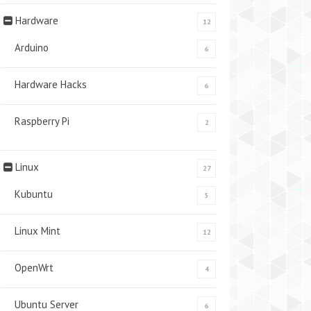
Hardware
12
Arduino
6
Hardware Hacks
6
Raspberry Pi
2
Linux
27
Kubuntu
5
Linux Mint
12
OpenWrt
4
Ubuntu Server
6