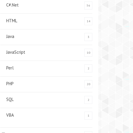
C#.Net
56
HTML
14
Java
3
JavaScript
10
Perl
2
PHP
20
SQL
2
VBA
1