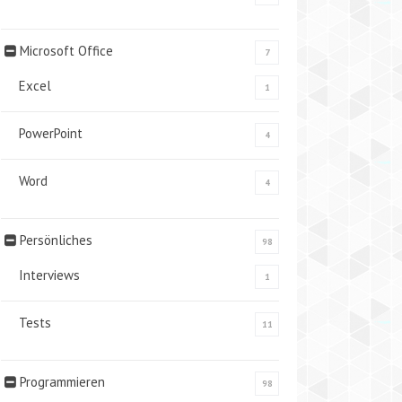
Microsoft Office
7
Excel
1
PowerPoint
4
Word
4
Persönliches
98
Interviews
1
Tests
11
Programmieren
98