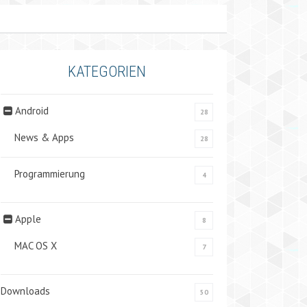
KATEGORIEN
Android
28
News & Apps
28
Programmierung
4
Apple
8
MAC OS X
7
Downloads
50