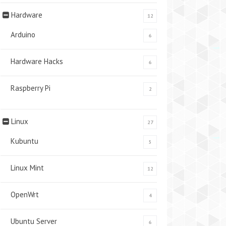
Hardware
12
Arduino
6
Hardware Hacks
6
Raspberry Pi
2
Linux
27
Kubuntu
5
Linux Mint
12
OpenWrt
4
Ubuntu Server
6