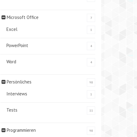
Microsoft Office
7
Excel
1
PowerPoint
4
Word
4
Persönliches
98
Interviews
1
Tests
11
Programmieren
98