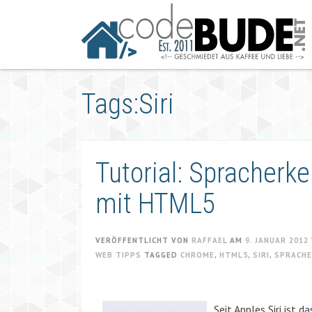
Springe
zum
Artikel
Tags:Siri
Tutorial: Spracherk
mit HTML5
VERÖFFENTLICHT VON
RAFFAEL
AM
9. JANUAR 2012
WEB TIPPS
TAGGED
CHROME
,
HTML5
,
SIRI
,
SPRACH
Seit Apples Siri ist