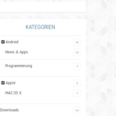
KATEGORIEN
Android
28
News & Apps
28
Programmierung
4
Apple
8
MAC OS X
7
Downloads
50