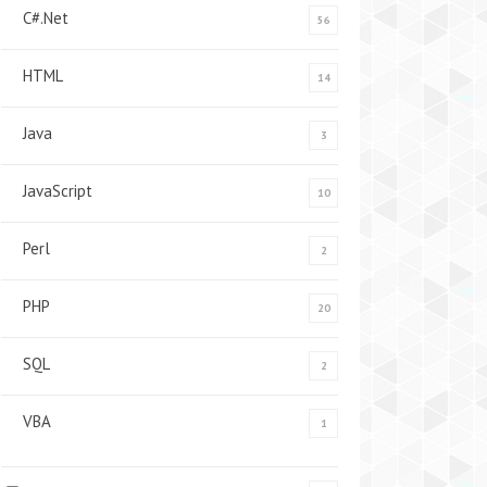
C#.Net
56
HTML
14
Java
3
JavaScript
10
Perl
2
PHP
20
SQL
2
VBA
1