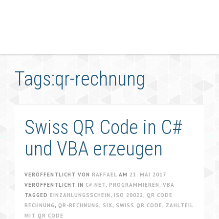
Tags:qr-rechnung
Swiss QR Code in C#
und VBA erzeugen
VERÖFFENTLICHT VON
RAFFAEL
AM
21. MAI 2017
VERÖFFENTLICHT IN
C#.NET
,
PROGRAMMIEREN
,
VBA
TAGGED
EINZAHLUNGSSCHEIN
,
ISO 20022
,
QR CODE
RECHNUNG
,
QR-RECHNUNG
,
SIX
,
SWISS QR CODE
,
ZAHLTEIL
MIT QR CODE