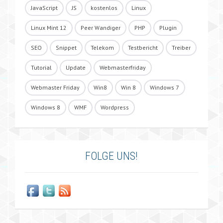
JavaScript
JS
kostenlos
Linux
Linux Mint 12
Peer Wandiger
PHP
Plugin
SEO
Snippet
Telekom
Testbericht
Treiber
Tutorial
Update
Webmasterfriday
Webmaster Friday
Win8
Win 8
Windows 7
Windows 8
WMF
Wordpress
FOLGE UNS!