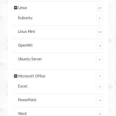
Linux
27
Kubuntu
5
Linux Mint
12
OpenWrt
4
Ubuntu Server
6
Microsoft Office
7
Excel
1
PowerPoint
4
Word
4