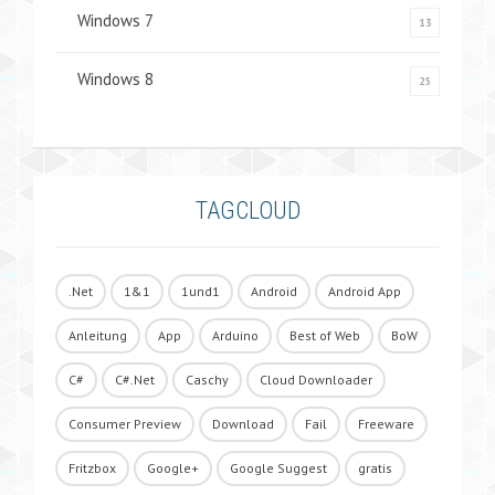
Windows 7
13
Windows 8
25
TAGCLOUD
.Net
1&1
1und1
Android
Android App
Anleitung
App
Arduino
Best of Web
BoW
C#
C#.Net
Caschy
Cloud Downloader
Consumer Preview
Download
Fail
Freeware
Fritzbox
Google+
Google Suggest
gratis