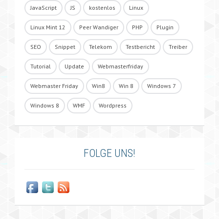
JavaScript
JS
kostenlos
Linux
Linux Mint 12
Peer Wandiger
PHP
Plugin
SEO
Snippet
Telekom
Testbericht
Treiber
Tutorial
Update
Webmasterfriday
Webmaster Friday
Win8
Win 8
Windows 7
Windows 8
WMF
Wordpress
FOLGE UNS!