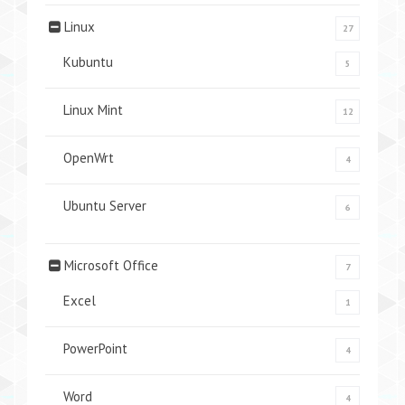
Linux
27
Kubuntu
5
Linux Mint
12
OpenWrt
4
Ubuntu Server
6
Microsoft Office
7
Excel
1
PowerPoint
4
Word
4