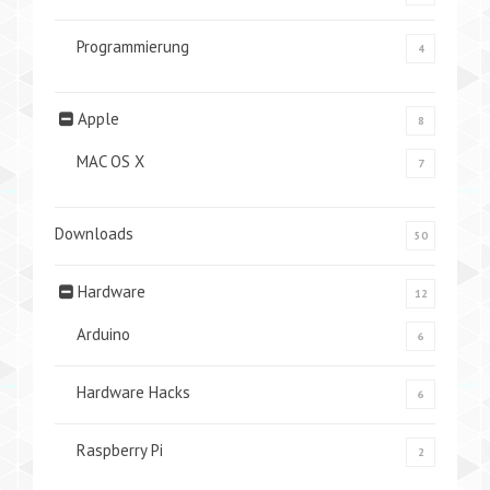
Programmierung
4
Apple
8
MAC OS X
7
Downloads
50
Hardware
12
Arduino
6
Hardware Hacks
6
Raspberry Pi
2