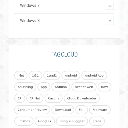
Windows 7
13
Windows 8
25
TAGCLOUD
.Net
1&1
1und1
Android
Android App
Anleitung
App
Arduino
Best of Web
BoW
C#
C#.Net
Caschy
Cloud Downloader
Consumer Preview
Download
Fail
Freeware
Fritzbox
Google+
Google Suggest
gratis