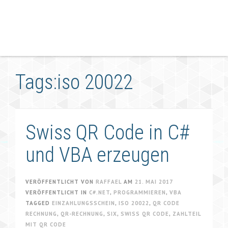
Tags:iso 20022
Swiss QR Code in C#
und VBA erzeugen
VERÖFFENTLICHT VON
RAFFAEL
AM
21. MAI 2017
VERÖFFENTLICHT IN
C#.NET
,
PROGRAMMIEREN
,
VBA
TAGGED
EINZAHLUNGSSCHEIN
,
ISO 20022
,
QR CODE
RECHNUNG
,
QR-RECHNUNG
,
SIX
,
SWISS QR CODE
,
ZAHLTEIL
MIT QR CODE