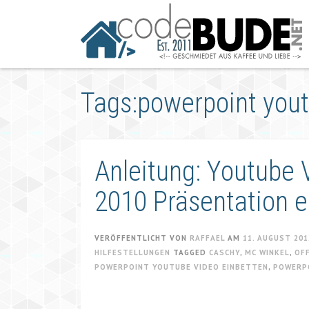
Springe
zum
Artikel
Tags:powerpoint yout
Anleitung: Youtube 
2010 Präsentation e
VERÖFFENTLICHT VON
RAFFAEL
AM
11. AUGUST 201
HILFESTELLUNGEN
TAGGED
CASCHY
,
MC WINKEL
,
OFF
POWERPOINT YOUTUBE VIDEO EINBETTEN
,
POWERPO