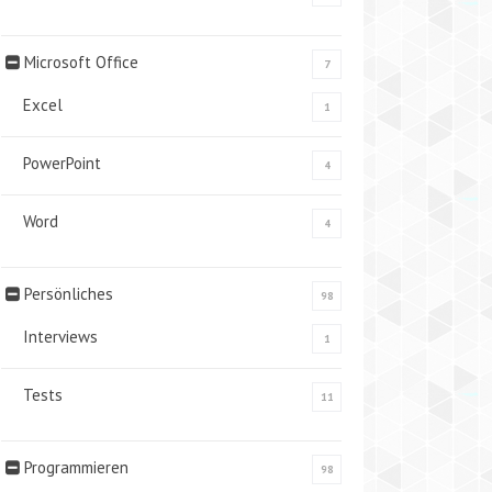
Microsoft Office
7
Excel
1
PowerPoint
4
Word
4
Persönliches
98
Interviews
1
Tests
11
Programmieren
98