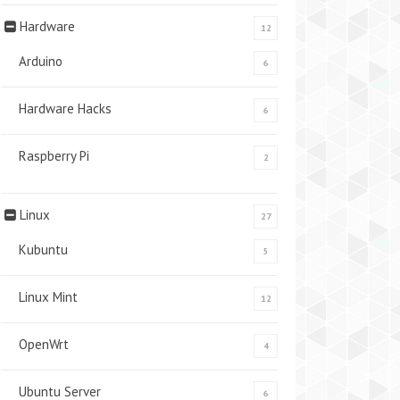
Hardware
12
Arduino
6
Hardware Hacks
6
Raspberry Pi
2
Linux
27
Kubuntu
5
Linux Mint
12
OpenWrt
4
Ubuntu Server
6