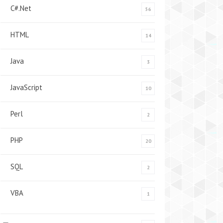
C#.Net
56
HTML
14
Java
3
JavaScript
10
Perl
2
PHP
20
SQL
2
VBA
1