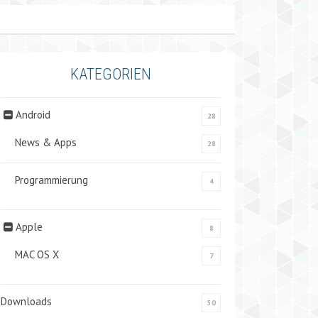
KATEGORIEN
Android
28
News & Apps
28
Programmierung
4
Apple
8
MAC OS X
7
Downloads
50