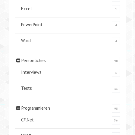
Excel
1
PowerPoint
4
Word
4
Persönliches
98
Interviews
1
Tests
11
Programmieren
98
C#.Net
56