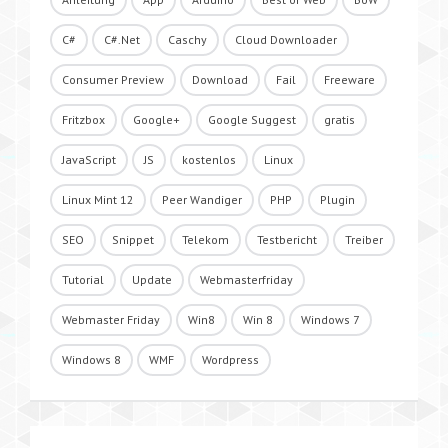
C#
C#.Net
Caschy
Cloud Downloader
Consumer Preview
Download
Fail
Freeware
Fritzbox
Google+
Google Suggest
gratis
JavaScript
JS
kostenlos
Linux
Linux Mint 12
Peer Wandiger
PHP
Plugin
SEO
Snippet
Telekom
Testbericht
Treiber
Tutorial
Update
Webmasterfriday
Webmaster Friday
Win8
Win 8
Windows 7
Windows 8
WMF
Wordpress