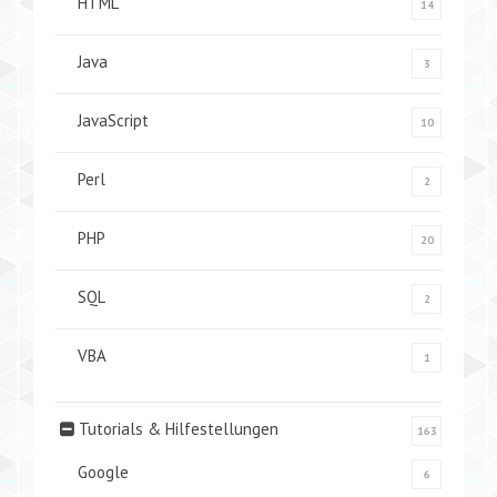
HTML
14
Java
3
JavaScript
10
Perl
2
PHP
20
SQL
2
VBA
1
Tutorials & Hilfestellungen
163
Google
6