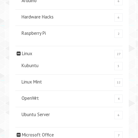
Arduino
6
Hardware Hacks
6
Raspberry Pi
2
Linux
27
Kubuntu
5
Linux Mint
12
OpenWrt
4
Ubuntu Server
6
Microsoft Office
7