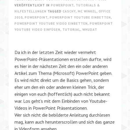
VERÖFFENTLICHT IN
POWERPOINT
,
TUTORIALS &
HILFESTELLUNGEN
TAGGED
CASCHY
,
MC WINKEL
,
OFFICE
2010
,
POWERPOINT
,
POWERPOINT YOUTUBE EINBETTEN
,
POWERPOINT YOUTUBE VIDEO EINBETTEN
,
POWERPOINT
YOUTUBE VIDEO EINFÜGEN
,
TUTORIAL
,
WHUDAT
Da ich in der letzten Zeit wieder vermehrt
PowerPoint-Präsentationen erstellen durfte, wird
es hier in der nächsten Zeit den ein oder anderen
Artikel zum Thema (Microsoft) PowerPoint geben.
Es wird nicht direkt um die Basics gehen, sondern
eher um den ein oder anderen kleinen Trick, der
einigen von euch (hoffentlich) auch nicht bekannt
war. Los geht’s mit dem Einbinden von Youtube-
Videos in PowerPoint Präsentationen.
Wer sich nicht die bebilderte Anleitung durchlesen
mag, kann auch herunterscrollen und sich das ganze
in Videoform ansehen.