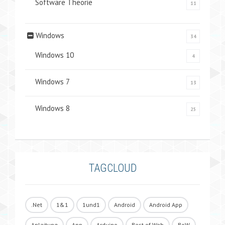
Software Theorie
11
Windows
34
Windows 10
4
Windows 7
13
Windows 8
25
TAGCLOUD
.Net
1&1
1und1
Android
Android App
Anleitung
App
Arduino
Best of Web
BoW