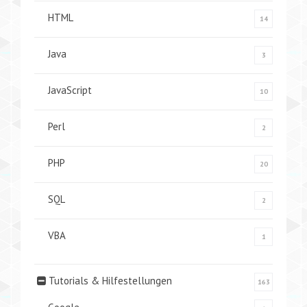
HTML
14
Java
3
JavaScript
10
Perl
2
PHP
20
SQL
2
VBA
1
Tutorials & Hilfestellungen
163