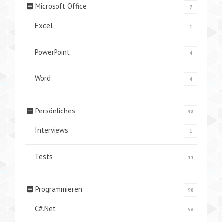
Microsoft Office
7
Excel
1
PowerPoint
4
Word
4
Persönliches
98
Interviews
1
Tests
11
Programmieren
98
C#.Net
56