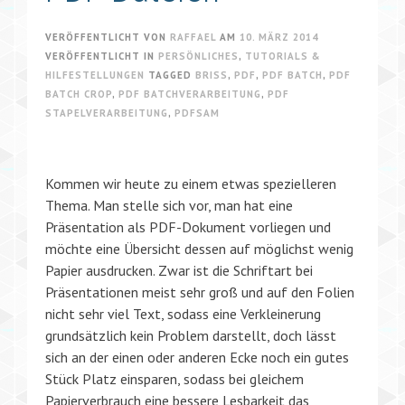
VERÖFFENTLICHT VON
RAFFAEL
AM
10. MÄRZ 2014
VERÖFFENTLICHT IN
PERSÖNLICHES
,
TUTORIALS &
HILFESTELLUNGEN
TAGGED
BRISS
,
PDF
,
PDF BATCH
,
PDF
BATCH CROP
,
PDF BATCHVERARBEITUNG
,
PDF
STAPELVERARBEITUNG
,
PDFSAM
Kommen wir heute zu einem etwas spezielleren
Thema. Man stelle sich vor, man hat eine
Präsentation als PDF-Dokument vorliegen und
möchte eine Übersicht dessen auf möglichst wenig
Papier ausdrucken. Zwar ist die Schriftart bei
Präsentationen meist sehr groß und auf den Folien
nicht sehr viel Text, sodass eine Verkleinerung
grundsätzlich kein Problem darstellt, doch lässt
sich an der einen oder anderen Ecke noch ein gutes
Stück Platz einsparen, sodass bei gleichem
Papierverbrauch eine bessere Lesbarkeit das