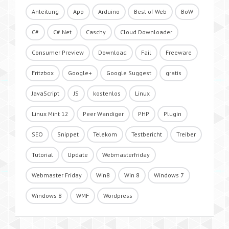
Anleitung
App
Arduino
Best of Web
BoW
C#
C#.Net
Caschy
Cloud Downloader
Consumer Preview
Download
Fail
Freeware
Fritzbox
Google+
Google Suggest
gratis
JavaScript
JS
kostenlos
Linux
Linux Mint 12
Peer Wandiger
PHP
Plugin
SEO
Snippet
Telekom
Testbericht
Treiber
Tutorial
Update
Webmasterfriday
Webmaster Friday
Win8
Win 8
Windows 7
Windows 8
WMF
Wordpress