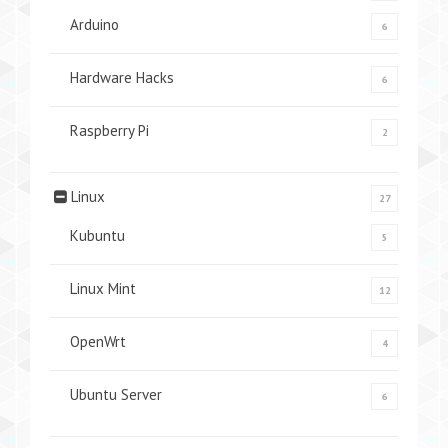
Arduino
6
Hardware Hacks
6
Raspberry Pi
2
Linux
27
Kubuntu
5
Linux Mint
12
OpenWrt
4
Ubuntu Server
6