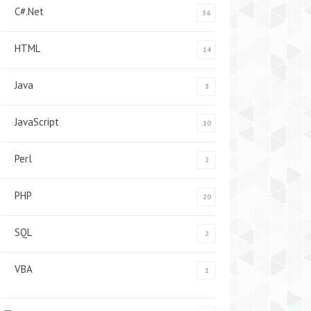
C#.Net
56
HTML
14
Java
3
JavaScript
10
Perl
2
PHP
20
SQL
2
VBA
1