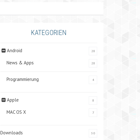
KATEGORIEN
Android
28
News & Apps
28
Programmierung
4
Apple
8
MAC OS X
7
Downloads
50