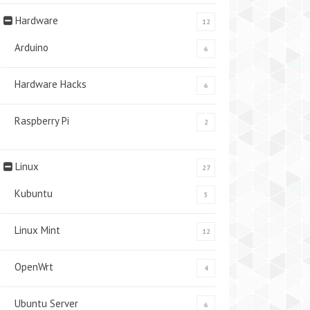
Hardware
12
Arduino
6
Hardware Hacks
6
Raspberry Pi
2
Linux
27
Kubuntu
5
Linux Mint
12
OpenWrt
4
Ubuntu Server
6