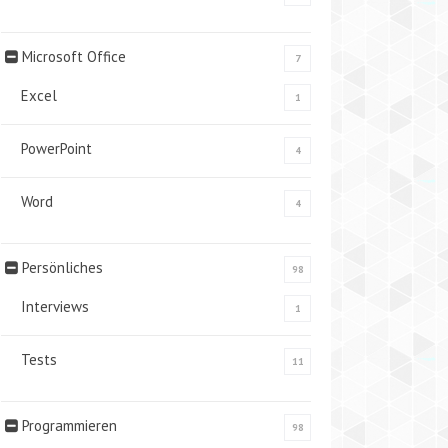
Microsoft Office
7
Excel
1
PowerPoint
4
Word
4
Persönliches
98
Interviews
1
Tests
11
Programmieren
98