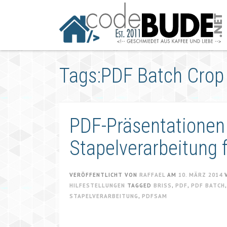
Springe
zum
Artikel
Tags:PDF Batch Crop
PDF-Präsentatione
Stapelverarbeitung 
VERÖFFENTLICHT VON
RAFFAEL
AM
10. MÄRZ 2014
HILFESTELLUNGEN
TAGGED
BRISS
,
PDF
,
PDF BATCH
STAPELVERARBEITUNG
,
PDFSAM