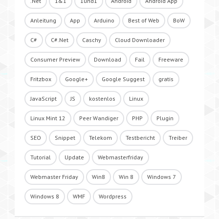
.Net
1&1
1und1
Android
Android App
Anleitung
App
Arduino
Best of Web
BoW
C#
C#.Net
Caschy
Cloud Downloader
Consumer Preview
Download
Fail
Freeware
Fritzbox
Google+
Google Suggest
gratis
JavaScript
JS
kostenlos
Linux
Linux Mint 12
Peer Wandiger
PHP
Plugin
SEO
Snippet
Telekom
Testbericht
Treiber
Tutorial
Update
Webmasterfriday
Webmaster Friday
Win8
Win 8
Windows 7
Windows 8
WMF
Wordpress