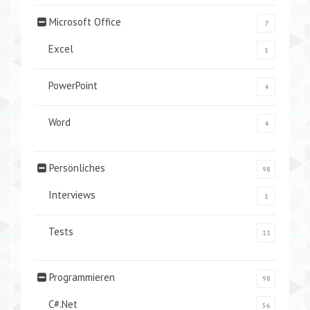
Microsoft Office
7
Excel
1
PowerPoint
4
Word
4
Persönliches
98
Interviews
1
Tests
11
Programmieren
98
C#.Net
56