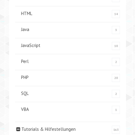
HTML
14
Java
3
JavaScript
10
Perl
2
PHP
20
SQL
2
VBA
1
Tutorials & Hilfestellungen
163