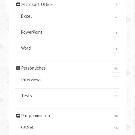
Microsoft Office
7
Excel
1
PowerPoint
4
Word
4
Persönliches
98
Interviews
1
Tests
11
Programmieren
98
C#.Net
56