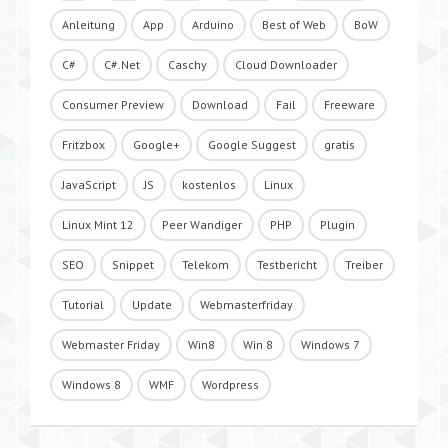
Anleitung
App
Arduino
Best of Web
BoW
C#
C#.Net
Caschy
Cloud Downloader
Consumer Preview
Download
Fail
Freeware
Fritzbox
Google+
Google Suggest
gratis
JavaScript
JS
kostenlos
Linux
Linux Mint 12
Peer Wandiger
PHP
Plugin
SEO
Snippet
Telekom
Testbericht
Treiber
Tutorial
Update
Webmasterfriday
Webmaster Friday
Win8
Win 8
Windows 7
Windows 8
WMF
Wordpress