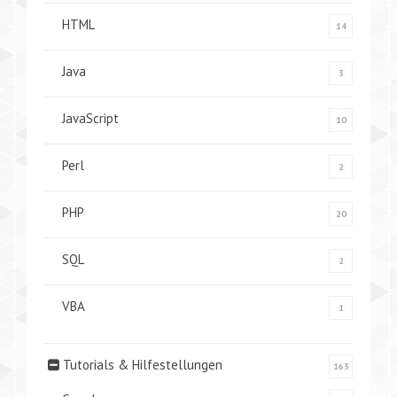
HTML
14
Java
3
JavaScript
10
Perl
2
PHP
20
SQL
2
VBA
1
Tutorials & Hilfestellungen
163