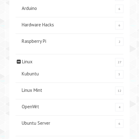
Arduino
6
Hardware Hacks
6
Raspberry Pi
2
Linux
27
Kubuntu
5
Linux Mint
12
OpenWrt
4
Ubuntu Server
6