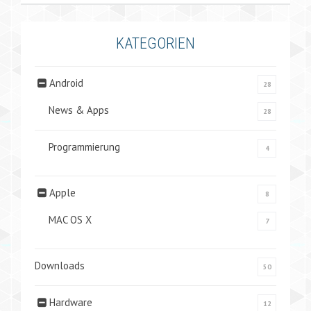
KATEGORIEN
Android
28
News & Apps
28
Programmierung
4
Apple
8
MAC OS X
7
Downloads
50
Hardware
12