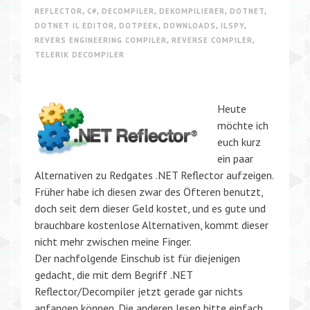
REFLECTOR
,
C#
,
DECOMPILER
,
DEKOMPILIERER
,
DOTNET
,
DOTNET IL EDITOR
,
DOTPEEK
,
DOWNLOADS
,
ILSPY
,
REVERS ENGINEERING COMPILER
,
REVERSE COMPILER
,
TELERIK DECOMPILER
Heute
möchte ich
euch kurz
ein paar
Alternativen zu Redgates .NET Reflector aufzeigen.
Früher habe ich diesen zwar des Öfteren benutzt,
doch seit dem dieser Geld kostet, und es gute und
brauchbare kostenlose Alternativen, kommt dieser
nicht mehr zwischen meine Finger.
Der nachfolgende Einschub ist für diejenigen
gedacht, die mit dem Begriff .NET
Reflector/Decompiler jetzt gerade gar nichts
anfangen können. Die anderen lesen bitte einfach