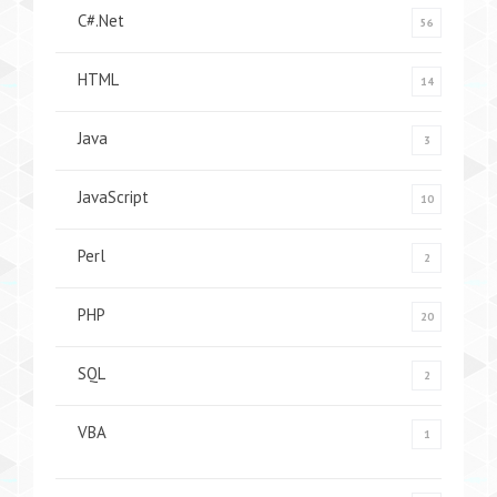
C#.Net
56
HTML
14
Java
3
JavaScript
10
Perl
2
PHP
20
SQL
2
VBA
1