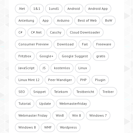
.Net
1&1
1und1
Android
Android App
Anleitung
App
Arduino
Best of Web
BoW
C#
C#.Net
Caschy
Cloud Downloader
Consumer Preview
Download
Fail
Freeware
Fritzbox
Google+
Google Suggest
gratis
JavaScript
JS
kostenlos
Linux
Linux Mint 12
Peer Wandiger
PHP
Plugin
SEO
Snippet
Telekom
Testbericht
Treiber
Tutorial
Update
Webmasterfriday
Webmaster Friday
Win8
Win 8
Windows 7
Windows 8
WMF
Wordpress