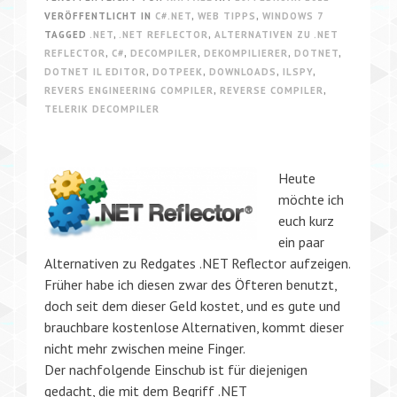
VERÖFFENTLICHT IN
C#.NET
,
WEB TIPPS
,
WINDOWS 7
TAGGED
.NET
,
.NET REFLECTOR
,
ALTERNATIVEN ZU .NET
REFLECTOR
,
C#
,
DECOMPILER
,
DEKOMPILIERER
,
DOTNET
,
DOTNET IL EDITOR
,
DOTPEEK
,
DOWNLOADS
,
ILSPY
,
REVERS ENGINEERING COMPILER
,
REVERSE COMPILER
,
TELERIK DECOMPILER
Heute
möchte ich
euch kurz
ein paar
Alternativen zu Redgates .NET Reflector aufzeigen.
Früher habe ich diesen zwar des Öfteren benutzt,
doch seit dem dieser Geld kostet, und es gute und
brauchbare kostenlose Alternativen, kommt dieser
nicht mehr zwischen meine Finger.
Der nachfolgende Einschub ist für diejenigen
gedacht, die mit dem Begriff .NET