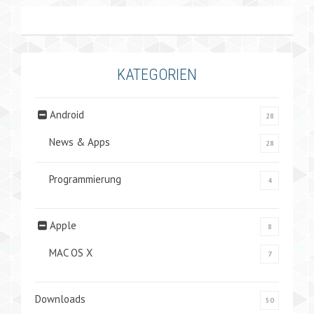
KATEGORIEN
Android
28
News & Apps
28
Programmierung
4
Apple
8
MAC OS X
7
Downloads
50