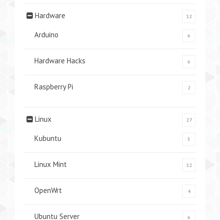
Hardware
12
Arduino
6
Hardware Hacks
6
Raspberry Pi
2
Linux
27
Kubuntu
5
Linux Mint
12
OpenWrt
4
Ubuntu Server
6