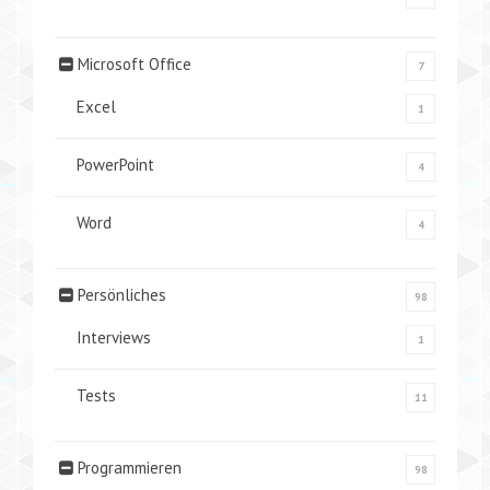
Microsoft Office
7
Excel
1
PowerPoint
4
Word
4
Persönliches
98
Interviews
1
Tests
11
Programmieren
98