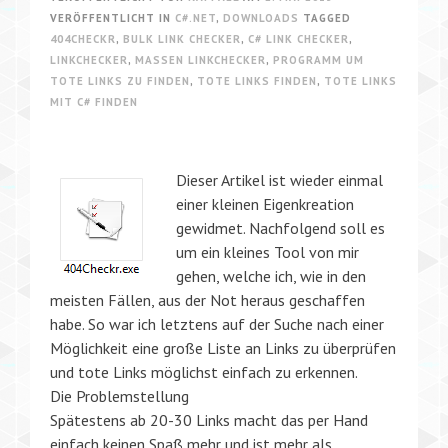
VERÖFFENTLICHT IN
C#.NET
,
DOWNLOADS
TAGGED
404CHECKR
,
BULK LINK CHECKER
,
C# LINK CHECKER
,
LINKCHECKER
,
MASSEN LINKCHECKER
,
PROGRAMM UM
TOTE LINKS ZU FINDEN
,
TOTE LINKS FINDEN
,
TOTE LINKS
MIT C# FINDEN
Dieser Artikel ist wieder einmal
einer kleinen Eigenkreation
gewidmet. Nachfolgend soll es
um ein kleines Tool von mir
gehen, welche ich, wie in den
meisten Fällen, aus der Not heraus geschaffen
habe. So war ich letztens auf der Suche nach einer
Möglichkeit eine große Liste an Links zu überprüfen
und tote Links möglichst einfach zu erkennen.
Die Problemstellung
Spätestens ab 20-30 Links macht das per Hand
einfach keinen Spaß mehr und ist mehr als