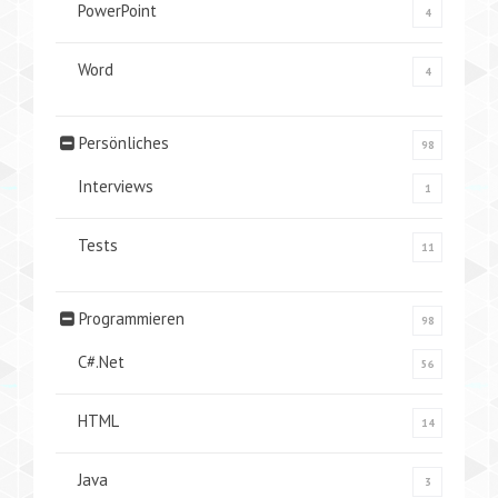
PowerPoint
4
Word
4
Persönliches
98
Interviews
1
Tests
11
Programmieren
98
C#.Net
56
HTML
14
Java
3