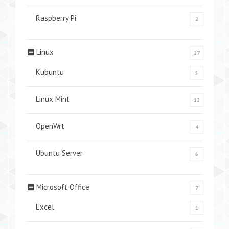
Raspberry Pi
2
Linux
27
Kubuntu
5
Linux Mint
12
OpenWrt
4
Ubuntu Server
6
Microsoft Office
7
Excel
1