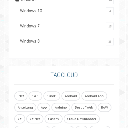
34
Windows 10
4
Windows 7
13
Windows 8
25
TAGCLOUD
.Net
1&1
1und1
Android
Android App
Anleitung
App
Arduino
Best of Web
BoW
C#
C#.Net
Caschy
Cloud Downloader