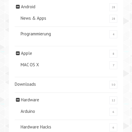
Android
28
News & Apps
28
Programmierung
4
Apple
8
MAC OS X
7
Downloads
50
Hardware
12
Arduino
6
Hardware Hacks
6