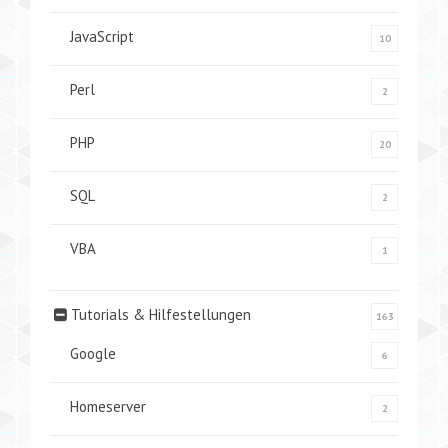
JavaScript
10
Perl
2
PHP
20
SQL
2
VBA
1
Tutorials & Hilfestellungen
163
Google
6
Homeserver
2