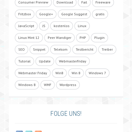
Consumer Preview
Download
Fail
Freeware
Fritzbox
Google+
Google Suggest
gratis
JavaScript
JS
kostenlos
Linux
Linux Mint 12
Peer Wandiger
PHP
Plugin
SEO
Snippet
Telekom
Testbericht
Treiber
Tutorial
Update
Webmasterfriday
Webmaster Friday
Win8
Win 8
Windows 7
Windows 8
WMF
Wordpress
FOLGE UNS!