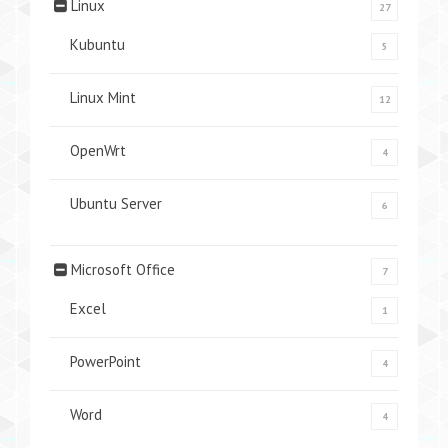
Linux
27
Kubuntu
5
Linux Mint
12
OpenWrt
4
Ubuntu Server
6
Microsoft Office
7
Excel
1
PowerPoint
4
Word
4