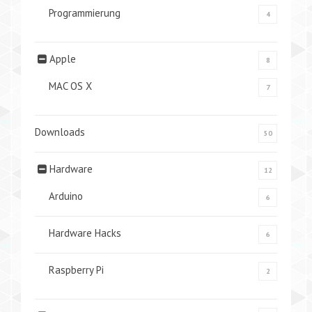
Programmierung
4
Apple
8
MAC OS X
7
Downloads
50
Hardware
12
Arduino
6
Hardware Hacks
6
Raspberry Pi
2