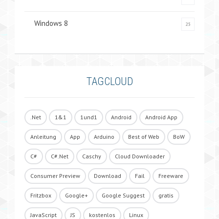
Windows 8
25
TAGCLOUD
.Net
1&1
1und1
Android
Android App
Anleitung
App
Arduino
Best of Web
BoW
C#
C#.Net
Caschy
Cloud Downloader
Consumer Preview
Download
Fail
Freeware
Fritzbox
Google+
Google Suggest
gratis
JavaScript
JS
kostenlos
Linux