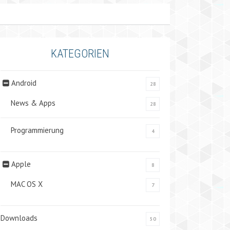
KATEGORIEN
Android
28
News & Apps
28
Programmierung
4
Apple
8
MAC OS X
7
Downloads
50