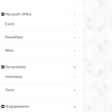
Microsoft Office
7
Excel
1
PowerPoint
4
Word
4
Persönliches
98
Interviews
1
Tests
11
Programmieren
98