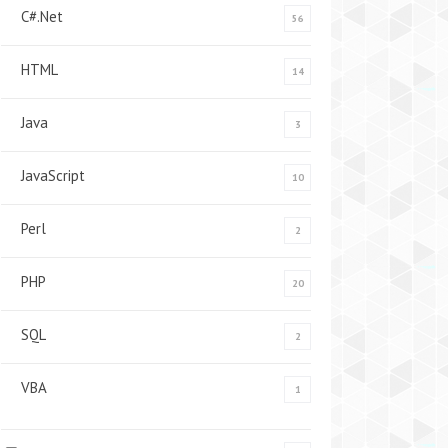
C#.Net
56
HTML
14
Java
3
JavaScript
10
Perl
2
PHP
20
SQL
2
VBA
1