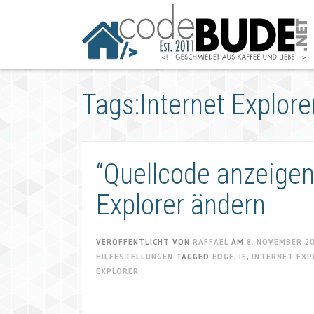
Springe
zum
Artikel
Tags:Internet Explor
“Quellcode anzeigen”
Explorer ändern
VERÖFFENTLICHT VON
RAFFAEL
AM
8. NOVEMBER 2
HILFESTELLUNGEN
TAGGED
EDGE
,
IE
,
INTERNET EXP
EXPLORER