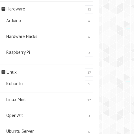
Hardware
12
Arduino
6
Hardware Hacks
6
Raspberry Pi
2
Linux
27
Kubuntu
5
Linux Mint
12
OpenWrt
4
Ubuntu Server
6