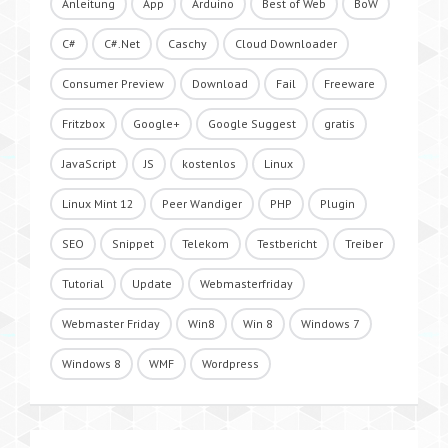
Anleitung
App
Arduino
Best of Web
BoW
C#
C#.Net
Caschy
Cloud Downloader
Consumer Preview
Download
Fail
Freeware
Fritzbox
Google+
Google Suggest
gratis
JavaScript
JS
kostenlos
Linux
Linux Mint 12
Peer Wandiger
PHP
Plugin
SEO
Snippet
Telekom
Testbericht
Treiber
Tutorial
Update
Webmasterfriday
Webmaster Friday
Win8
Win 8
Windows 7
Windows 8
WMF
Wordpress