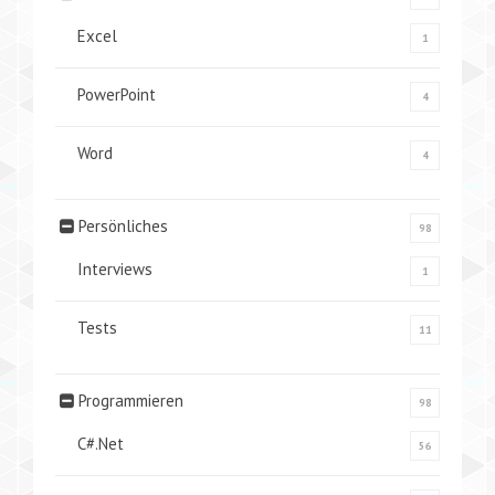
Excel
1
PowerPoint
4
Word
4
Persönliches
98
Interviews
1
Tests
11
Programmieren
98
C#.Net
56