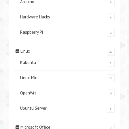
Arduino
6
Hardware Hacks
6
Raspberry Pi
2
Linux
27
Kubuntu
5
Linux Mint
12
OpenWrt
4
Ubuntu Server
6
Microsoft Office
7