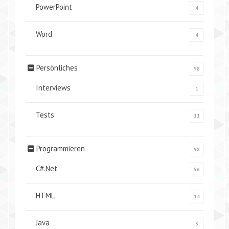
PowerPoint
4
Word
4
Persönliches
98
Interviews
1
Tests
11
Programmieren
98
C#.Net
56
HTML
14
Java
3