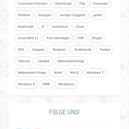
Consumer Preview
Download
Fail
Freeware
Fritzbox
Google+
Google Suggest
gratis
JavaScript
JS
kostenlos
Linux
Linux Mint 12
Peer Wandiger
PHP
Plugin
SEO
Snippet
Telekom
Testbericht
Treiber
Tutorial
Update
Webmasterfriday
Webmaster Friday
Win8
Win 8
Windows 7
Windows 8
WMF
Wordpress
FOLGE UNS!