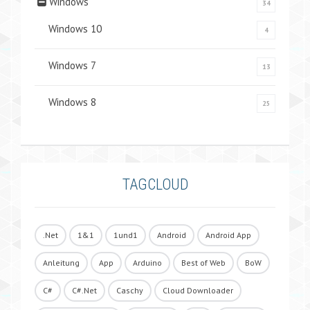
Windows
34
Windows 10
4
Windows 7
13
Windows 8
25
TAGCLOUD
.Net
1&1
1und1
Android
Android App
Anleitung
App
Arduino
Best of Web
BoW
C#
C#.Net
Caschy
Cloud Downloader