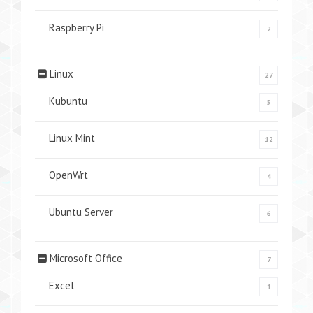
Raspberry Pi
2
Linux
27
Kubuntu
5
Linux Mint
12
OpenWrt
4
Ubuntu Server
6
Microsoft Office
7
Excel
1