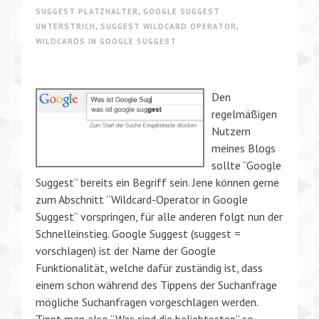
SUGGEST PLATZHALTER
,
GOOGLE SUGGEST
UNTERSTRICH
,
SUGGEST WILDCARD OPERATOR
,
WILDCARDS IN GOOGLE SUGGEST
Den
regelmäßigen
Nutzern
meines Blogs
sollte “Google
Suggest” bereits ein Begriff sein. Jene können gerne
zum Abschnitt “Wildcard-Operator in Google
Suggest” vorspringen, für alle anderen folgt nun der
Schnelleinstieg. Google Suggest (suggest =
vorschlagen) ist der Name der Google
Funktionalität, welche dafür zuständig ist, dass
einem schon während des Tippens der Suchanfrage
mögliche Suchanfragen vorgeschlagen werden.
Tippt man also “Was sind die beliebtesten” so