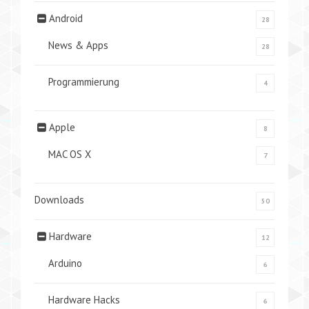
Android
28
News & Apps
28
Programmierung
4
Apple
8
MAC OS X
7
Downloads
50
Hardware
12
Arduino
6
Hardware Hacks
6