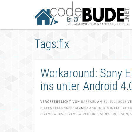
Springe
zum
Artikel
Tags:fix
Workaround: Sony Er
ins unter Android 4
VERÖFFENTLICHT VON
RAFFAEL
AM
31. JULI 2012
VE
HILFESTELLUNGEN
TAGGED
ANDROID 4.0
,
FIX
,
ICE 
LIVEVIEW ICS
,
LIVEVIEW PLUGINS
,
SONY ERICSSON
,