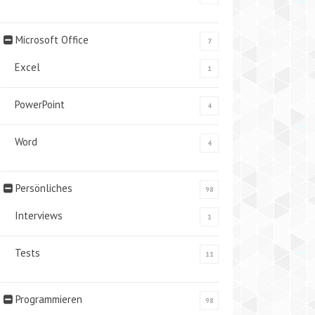
Microsoft Office
7
Excel
1
PowerPoint
4
Word
4
Persönliches
98
Interviews
1
Tests
11
Programmieren
98