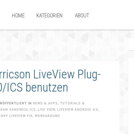
HOME
KATEGORIEN
ABOUT
ricson LiveView Plug-
.0/ICS benutzen
RÖFFENTLICHT IN
NEWS & APPS
,
TUTORIALS &
CREAM SANDWICH
,
ICS
,
LIVE VIEW
,
LIVEVIEW ANDROID 4.0
,
SONY LIVEVIEW FIX
,
WORKAROUND