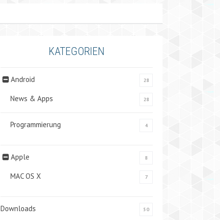
KATEGORIEN
Android
28
News & Apps
28
Programmierung
4
Apple
8
MAC OS X
7
Downloads
50