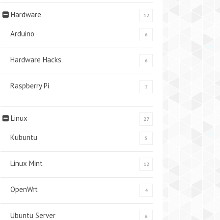
Hardware
12
Arduino
6
Hardware Hacks
6
Raspberry Pi
2
Linux
27
Kubuntu
5
Linux Mint
12
OpenWrt
4
Ubuntu Server
6