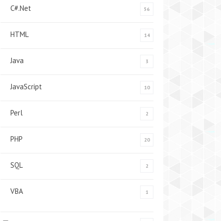
C#.Net
56
HTML
14
Java
3
JavaScript
10
Perl
2
PHP
20
SQL
2
VBA
1