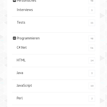
Persönliches
98
Interviews
1
Tests
11
Programmieren
98
C#.Net
56
HTML
14
Java
3
JavaScript
10
Perl
2