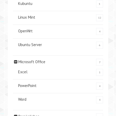
Kubuntu
5
Linux Mint
12
OpenWrt
4
Ubuntu Server
6
Microsoft Office
7
Excel
1
PowerPoint
4
Word
4