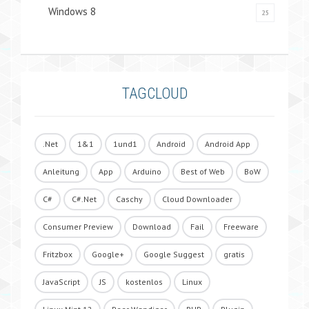
Windows 8
25
TAGCLOUD
.Net
1&1
1und1
Android
Android App
Anleitung
App
Arduino
Best of Web
BoW
C#
C#.Net
Caschy
Cloud Downloader
Consumer Preview
Download
Fail
Freeware
Fritzbox
Google+
Google Suggest
gratis
JavaScript
JS
kostenlos
Linux