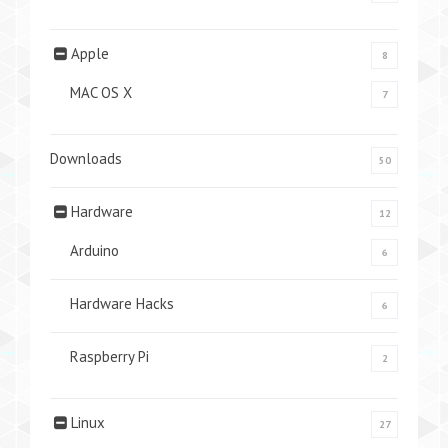
Apple
8
MAC OS X
7
Downloads
50
Hardware
12
Arduino
6
Hardware Hacks
6
Raspberry Pi
2
Linux
27