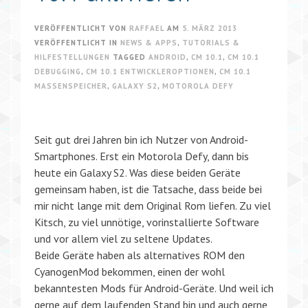
VERÖFFENTLICHT VON
RAFFAEL
AM
5. MÄRZ 2013
VERÖFFENTLICHT IN
NEWS & APPS
,
TUTORIALS &
HILFESTELLUNGEN
TAGGED
ANDROID
,
CM 10.1
,
CM 10.1
DEBUGGING
,
CM 10.1 ENTWICKLEROPTIONEN
,
CM 10.1
MASSENSPEICHER
,
GALAXY S2
,
MOTOROLA DEFY
Seit gut drei Jahren bin ich Nutzer von Android-
Smartphones. Erst ein Motorola Defy, dann bis
heute ein Galaxy S2. Was diese beiden Geräte
gemeinsam haben, ist die Tatsache, dass beide bei
mir nicht lange mit dem Original Rom liefen. Zu viel
Kitsch, zu viel unnötige, vorinstallierte Software
und vor allem viel zu seltene Updates.
Beide Geräte haben als alternatives ROM den
CyanogenMod bekommen, einen der wohl
bekanntesten Mods für Android-Geräte. Und weil ich
gerne auf dem laufenden Stand bin und auch gerne