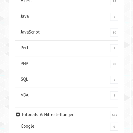
HTML
14
Java
3
JavaScript
10
Perl
2
PHP
20
SQL
2
VBA
1
Tutorials & Hilfestellungen
163
Google
6