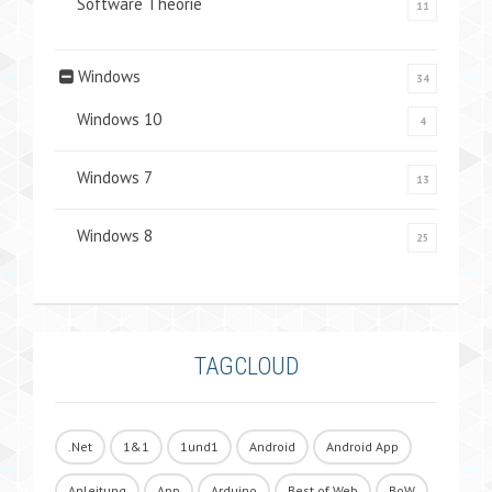
Software Theorie
11
Windows
34
Windows 10
4
Windows 7
13
Windows 8
25
TAGCLOUD
.Net
1&1
1und1
Android
Android App
Anleitung
App
Arduino
Best of Web
BoW