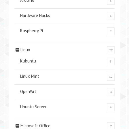
Arduino
6
Hardware Hacks
6
Raspberry Pi
2
Linux
27
Kubuntu
5
Linux Mint
12
OpenWrt
4
Ubuntu Server
6
Microsoft Office
7