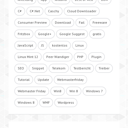
C#
C#.Net
Caschy
Cloud Downloader
Consumer Preview
Download
Fail
Freeware
Fritzbox
Google+
Google Suggest
gratis
JavaScript
JS
kostenlos
Linux
Linux Mint 12
Peer Wandiger
PHP
Plugin
SEO
Snippet
Telekom
Testbericht
Treiber
Tutorial
Update
Webmasterfriday
Webmaster Friday
Win8
Win 8
Windows 7
Windows 8
WMF
Wordpress