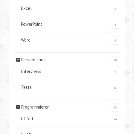
Excel
1
PowerPoint
4
Word
4
Persönliches
98
Interviews
1
Tests
11
Programmieren
98
C#.Net
56