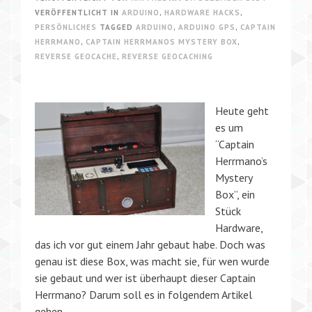
VERÖFFENTLICHT IN
ARDUINO
,
HARDWARE HACKS
,
PERSÖNLICHES
TAGGED
ARDUINO
,
ARDUINO GPS
,
CAPTAIN
HERRMANO
,
CAPTAIN HERRMANOS MYSTERY BOX
,
REVERSE GEOCACHE
,
REVERSE GEOCACHING
Heute geht
es um
“Captain
Herrmano’s
Mystery
Box”, ein
Stück
Hardware,
das ich vor gut einem Jahr gebaut habe. Doch was
genau ist diese Box, was macht sie, für wen wurde
sie gebaut und wer ist überhaupt dieser Captain
Herrmano? Darum soll es in folgendem Artikel
gehen.