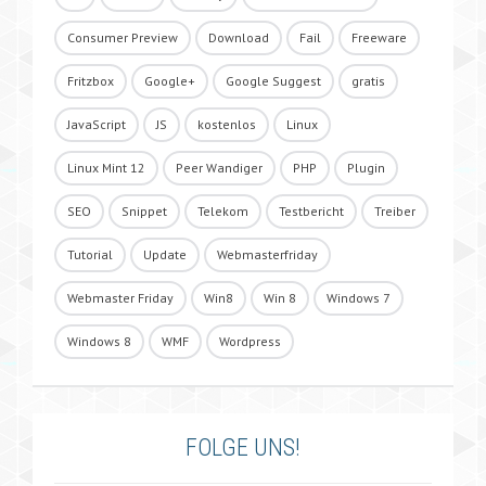
Consumer Preview
Download
Fail
Freeware
Fritzbox
Google+
Google Suggest
gratis
JavaScript
JS
kostenlos
Linux
Linux Mint 12
Peer Wandiger
PHP
Plugin
SEO
Snippet
Telekom
Testbericht
Treiber
Tutorial
Update
Webmasterfriday
Webmaster Friday
Win8
Win 8
Windows 7
Windows 8
WMF
Wordpress
FOLGE UNS!