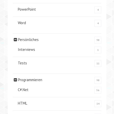
PowerPoint
4
Word
4
Persönliches
98
Interviews
1
Tests
11
Programmieren
98
C#.Net
56
HTML
14