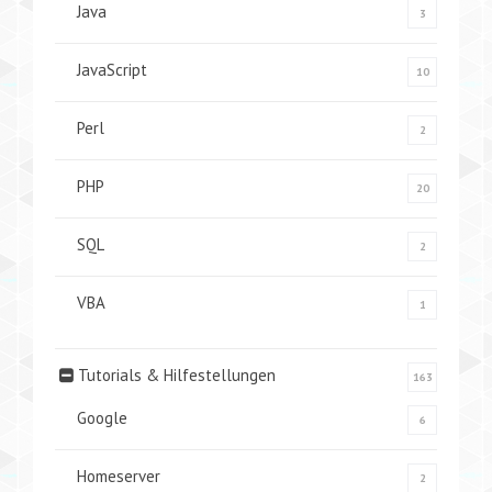
Java
3
JavaScript
10
Perl
2
PHP
20
SQL
2
VBA
1
Tutorials & Hilfestellungen
163
Google
6
Homeserver
2