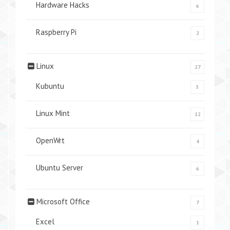
Hardware Hacks
6
Raspberry Pi
2
Linux
27
Kubuntu
5
Linux Mint
12
OpenWrt
4
Ubuntu Server
6
Microsoft Office
7
Excel
1