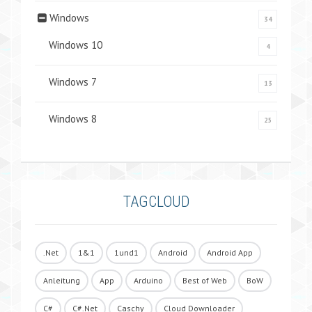
Windows
34
Windows 10
4
Windows 7
13
Windows 8
25
TAGCLOUD
.Net
1&1
1und1
Android
Android App
Anleitung
App
Arduino
Best of Web
BoW
C#
C#.Net
Caschy
Cloud Downloader