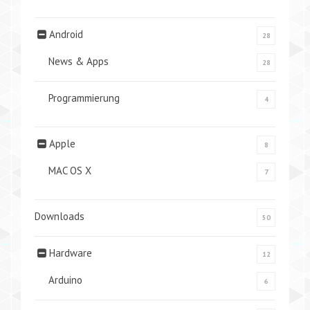
Android
28
News & Apps
28
Programmierung
4
Apple
8
MAC OS X
7
Downloads
50
Hardware
12
Arduino
6