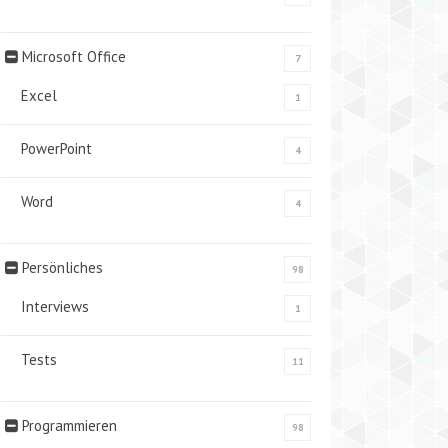
Microsoft Office
7
Excel
1
PowerPoint
4
Word
4
Persönliches
98
Interviews
1
Tests
11
Programmieren
98