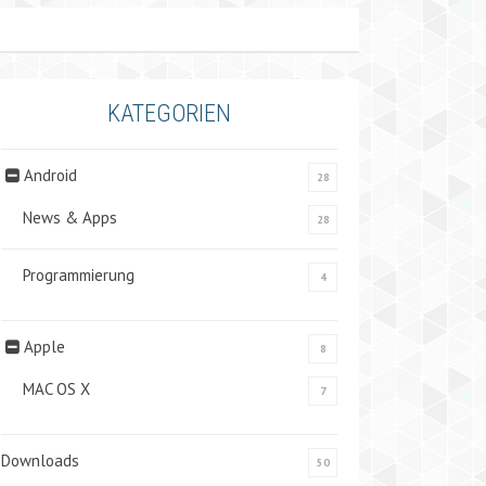
KATEGORIEN
Android
28
News & Apps
28
Programmierung
4
Apple
8
MAC OS X
7
Downloads
50