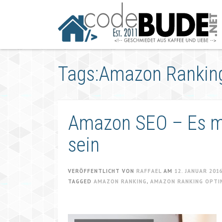
Springe
zum
Artikel
Tags:Amazon Ranking
Amazon SEO – Es m
sein
VERÖFFENTLICHT VON
RAFFAEL
AM
12. JANUAR 201
TAGGED
AMAZON RANKING
,
AMAZON RANKING OPTI