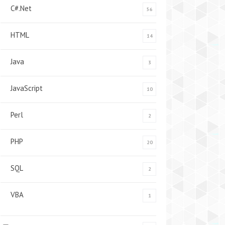
C#.Net
56
HTML
14
Java
3
JavaScript
10
Perl
2
PHP
20
SQL
2
VBA
1