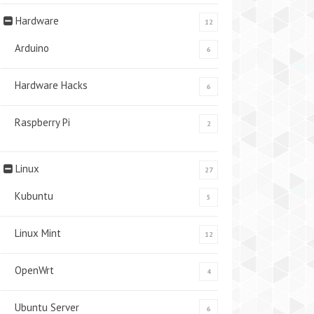
Hardware
12
Arduino
6
Hardware Hacks
6
Raspberry Pi
2
Linux
27
Kubuntu
5
Linux Mint
12
OpenWrt
4
Ubuntu Server
6