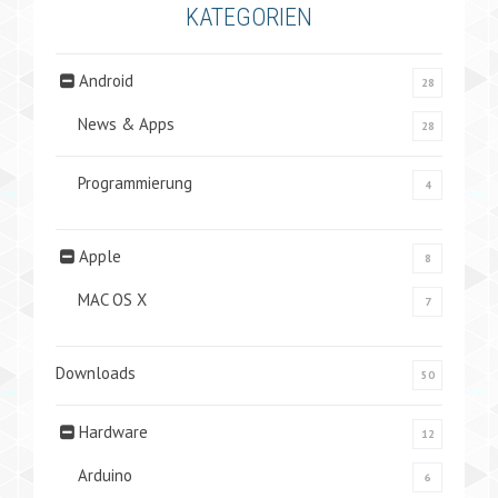
KATEGORIEN
Android
28
News & Apps
28
Programmierung
4
Apple
8
MAC OS X
7
Downloads
50
Hardware
12
Arduino
6