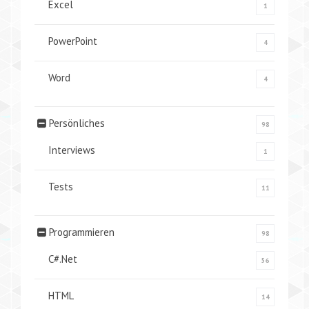
Excel
1
PowerPoint
4
Word
4
Persönliches
98
Interviews
1
Tests
11
Programmieren
98
C#.Net
56
HTML
14