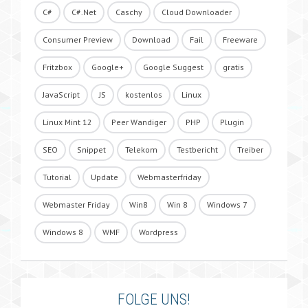
C#
C#.Net
Caschy
Cloud Downloader
Consumer Preview
Download
Fail
Freeware
Fritzbox
Google+
Google Suggest
gratis
JavaScript
JS
kostenlos
Linux
Linux Mint 12
Peer Wandiger
PHP
Plugin
SEO
Snippet
Telekom
Testbericht
Treiber
Tutorial
Update
Webmasterfriday
Webmaster Friday
Win8
Win 8
Windows 7
Windows 8
WMF
Wordpress
FOLGE UNS!