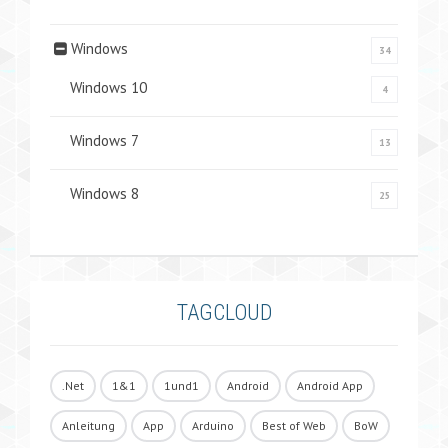
Windows
34
Windows 10
4
Windows 7
13
Windows 8
25
TAGCLOUD
.Net
1&1
1und1
Android
Android App
Anleitung
App
Arduino
Best of Web
BoW