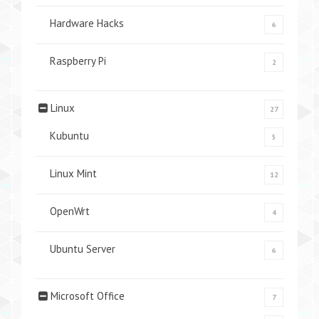
Hardware Hacks
6
Raspberry Pi
2
Linux
27
Kubuntu
5
Linux Mint
12
OpenWrt
4
Ubuntu Server
6
Microsoft Office
7