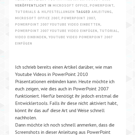
VERÖFFENTLICHT IN
MICROSOFT OFFICE
,
POWERPOINT
,
TUTORIALS & HILFESTELLUNGEN
TAGGED
ANLEITUNG
,
MICROSOFT OFFICE 2007
,
POWERPOINT 2007
,
POWERPOINT 2007 YOUTUBE VIDEO EINBETTEN
,
POWERPOINT 2007 YOUTUBE VIDEO EINFÜGEN
,
TUTORIAL
,
VIDEO EINBINDEN
,
YOUTUBE VIDEO POWERPOINT 2007
EINFÜGEN
Ich schrieb bereits einen Artikel darüber, wie man
Youtube Videos in PowerPoint 2010
Präsentationen einbinden kann. Heute möchte ich
euch zeigen, wie dies auch in PowerPoint 2007
funktioniert. Hierfür benötigt ihr jedoch erstmal die
Entwicklertools. Falls ihr diese nicht aktiviert habt,
könnt ihr das auf diese Art und Weise schnell
nachholen.
Dann möchte ich noch schnell anmerken, dass die
Screenshots in dieser Anleitung aus PowerPoint