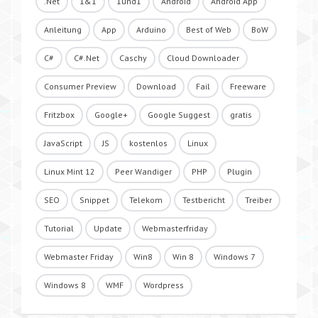
.Net
1&1
1und1
Android
Android App
Anleitung
App
Arduino
Best of Web
BoW
C#
C#.Net
Caschy
Cloud Downloader
Consumer Preview
Download
Fail
Freeware
Fritzbox
Google+
Google Suggest
gratis
JavaScript
JS
kostenlos
Linux
Linux Mint 12
Peer Wandiger
PHP
Plugin
SEO
Snippet
Telekom
Testbericht
Treiber
Tutorial
Update
Webmasterfriday
Webmaster Friday
Win8
Win 8
Windows 7
Windows 8
WMF
Wordpress