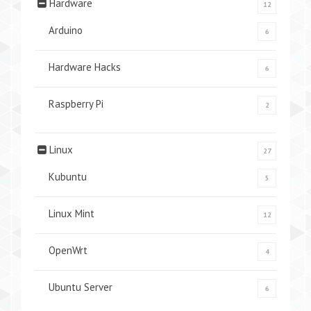
Hardware
12
Arduino
6
Hardware Hacks
6
Raspberry Pi
2
Linux
27
Kubuntu
5
Linux Mint
12
OpenWrt
4
Ubuntu Server
6