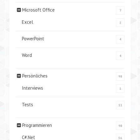
Microsoft Office
7
Excel
1
PowerPoint
4
Word
4
Persönliches
98
Interviews
1
Tests
11
Programmieren
98
C#.Net
56