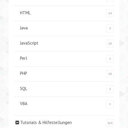
HTML
14
Java
3
JavaScript
10
Perl
2
PHP
20
SQL
2
VBA
1
Tutorials & Hilfestellungen
163