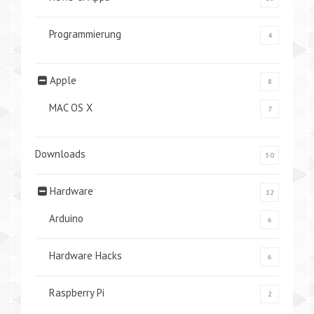
Programmierung
4
Apple
8
MAC OS X
7
Downloads
50
Hardware
12
Arduino
6
Hardware Hacks
6
Raspberry Pi
2