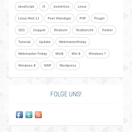
JavaScript
JS
kostenlos
Linux
Linux Mint 12
Peer Wandiger
PHP
Plugin
SEO
Snippet
Telekom
Testbericht
Treiber
Tutorial
Update
Webmasterfriday
Webmaster Friday
Win8
Win 8
Windows 7
Windows 8
WMF
Wordpress
FOLGE UNS!