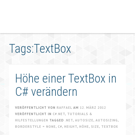
Tags:TextBox
Höhe einer TextBox in
C# verändern
VERÖFFENTLICHT VON
RAFFAEL
AM
12. MÄRZ 2012
VERÖFFENTLICHT IN
C#.NET
,
TUTORIALS &
HILFESTELLUNGEN
TAGGED
.NET
,
AUTOSIZE
,
AUTOSIZING
,
BORDERSTYLE = NONE
,
C#
,
HEIGHT
,
HÖHE
,
SIZE
,
TEXTBOX