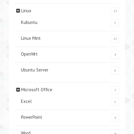
Linux
27
Kubuntu
5
Linux Mint
12
OpenWrt
4
Ubuntu Server
6
Microsoft Office
7
Excel
1
PowerPoint
4
Word
4