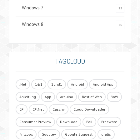
Windows 7
13
Windows 8
25
TAGCLOUD
.Net
1&1
1und1
Android
Android App
Anleitung
App
Arduino
Best of Web
BoW
C#
C#.Net
Caschy
Cloud Downloader
Consumer Preview
Download
Fail
Freeware
Fritzbox
Google+
Google Suggest
gratis