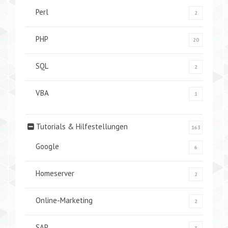
Perl
2
PHP
20
SQL
2
VBA
1
Tutorials & Hilfestellungen
163
Google
6
Homeserver
2
Online-Marketing
2
SAP