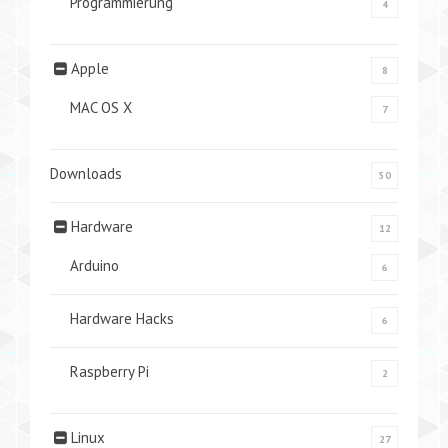
Programmierung
4
Apple
8
MAC OS X
7
Downloads
50
Hardware
12
Arduino
6
Hardware Hacks
6
Raspberry Pi
2
Linux
27