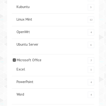
Kubuntu
5
Linux Mint
12
OpenWrt
4
Ubuntu Server
6
Microsoft Office
7
Excel
1
PowerPoint
4
Word
4