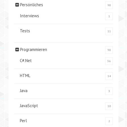
Persönliches
98
Interviews
1
Tests
11
Programmieren
98
C#.Net
56
HTML
14
Java
3
JavaScript
10
Perl
2