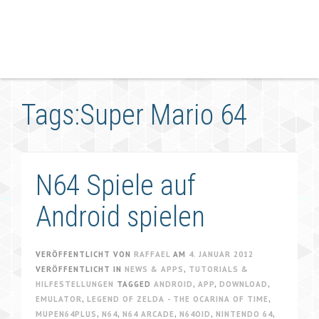
Tags:Super Mario 64
N64 Spiele auf
Android spielen
VERÖFFENTLICHT VON
RAFFAEL
AM
4. JANUAR 2012
VERÖFFENTLICHT IN
NEWS & APPS
,
TUTORIALS &
HILFESTELLUNGEN
TAGGED
ANDROID
,
APP
,
DOWNLOAD
,
EMULATOR
,
LEGEND OF ZELDA - THE OCARINA OF TIME
,
MUPEN64PLUS
,
N64
,
N64 ARCADE
,
N64OID
,
NINTENDO 64
,