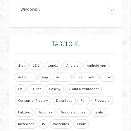
Windows 8
25
TAGCLOUD
.Net
1&1
1und1
Android
Android App
Anleitung
App
Arduino
Best of Web
BoW
C#
C#.Net
Caschy
Cloud Downloader
Consumer Preview
Download
Fail
Freeware
Fritzbox
Google+
Google Suggest
gratis
JavaScript
JS
kostenlos
Linux