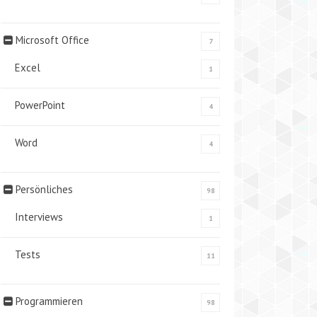
Microsoft Office
7
Excel
1
PowerPoint
4
Word
4
Persönliches
98
Interviews
1
Tests
11
Programmieren
98