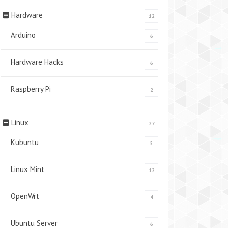
Hardware
12
Arduino
6
Hardware Hacks
6
Raspberry Pi
2
Linux
27
Kubuntu
5
Linux Mint
12
OpenWrt
4
Ubuntu Server
6