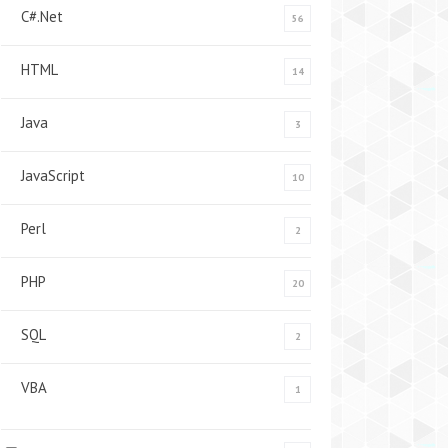
C#.Net
56
HTML
14
Java
3
JavaScript
10
Perl
2
PHP
20
SQL
2
VBA
1