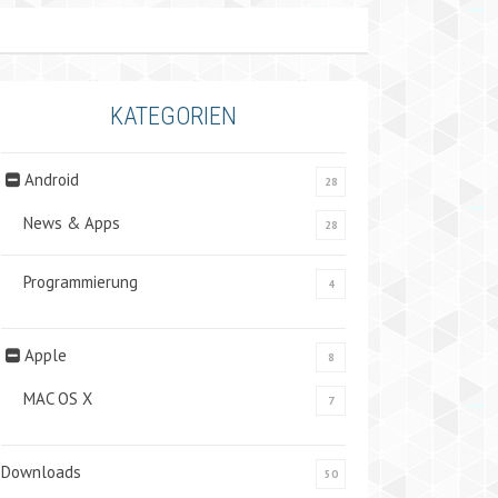
KATEGORIEN
Android
28
News & Apps
28
Programmierung
4
Apple
8
MAC OS X
7
Downloads
50