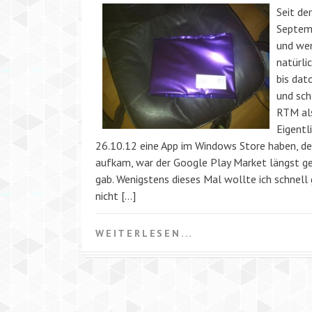
Seit de
Septemb
und wen
natürli
bis dat
und sch
RTM al
Eigentl
26.10.12 eine App im Windows Store haben, de
aufkam, war der Google Play Market längst ges
gab. Wenigstens dieses Mal wollte ich schnell 
nicht […]
WEITERLESEN...