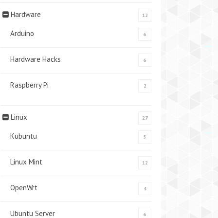
Hardware
12
Arduino
6
Hardware Hacks
6
Raspberry Pi
2
Linux
27
Kubuntu
5
Linux Mint
12
OpenWrt
4
Ubuntu Server
6