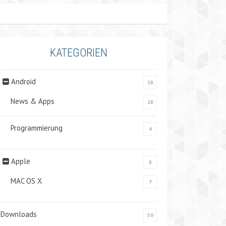
KATEGORIEN
Android
28
News & Apps
28
Programmierung
4
Apple
8
MAC OS X
7
Downloads
50