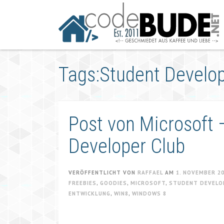
Springe
zum
Artikel
Tags:Student Develop
Post von Microsoft
Developer Club
VERÖFFENTLICHT VON
RAFFAEL
AM
1. NOVEMBER 2
FREEBIES
,
GOODIES
,
MICROSOFT
,
STUDENT DEVELO
ENTWICKLUNG
,
WIN8
,
WINDOWS 8