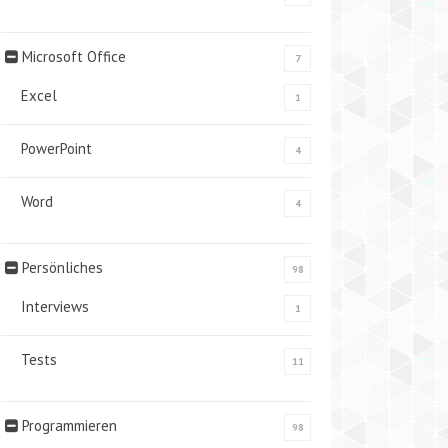
Microsoft Office
7
Excel
1
PowerPoint
4
Word
4
Persönliches
98
Interviews
1
Tests
11
Programmieren
98