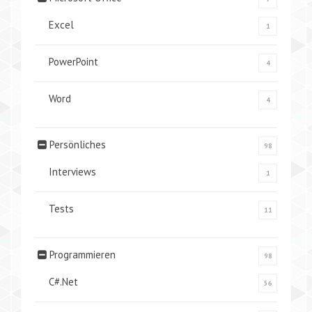
Excel
1
PowerPoint
4
Word
4
Persönliches
98
Interviews
1
Tests
11
Programmieren
98
C#.Net
56