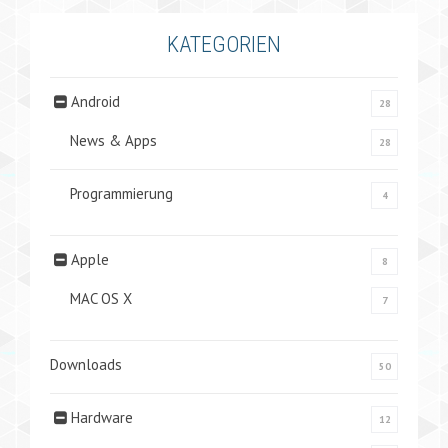
KATEGORIEN
Android
28
News & Apps
28
Programmierung
4
Apple
8
MAC OS X
7
Downloads
50
Hardware
12