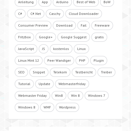
Anleitung
App
Arduino
Best of Web
BoW
C#
C#.Net
Caschy
Cloud Downloader
Consumer Preview
Download
Fail
Freeware
Fritzbox
Google+
Google Suggest
gratis
JavaScript
JS
kostenlos
Linux
Linux Mint 12
Peer Wandiger
PHP
Plugin
SEO
Snippet
Telekom
Testbericht
Treiber
Tutorial
Update
Webmasterfriday
Webmaster Friday
Win8
Win 8
Windows 7
Windows 8
WMF
Wordpress