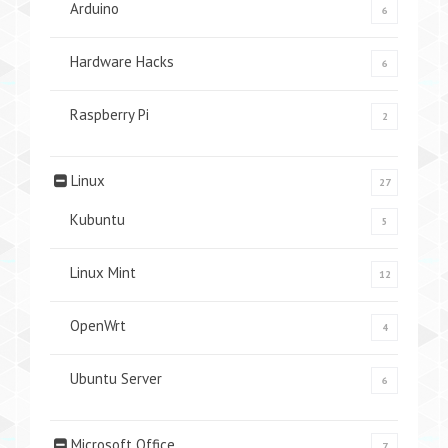
Arduino
6
Hardware Hacks
6
Raspberry Pi
2
Linux
27
Kubuntu
5
Linux Mint
12
OpenWrt
4
Ubuntu Server
6
Microsoft Office
7