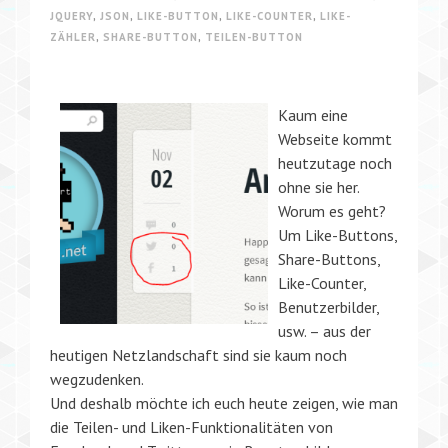
JQUERY
,
JSON
,
LIKE-BUTTON
,
LIKE-COUNTER
,
LIKE-
ZÄHLER
,
SHARE-BUTTON
,
TEILEN-BUTTON
Kaum eine
Webseite kommt
heutzutage noch
ohne sie her.
Worum es geht?
Um Like-Buttons,
Share-Buttons,
Like-Counter,
Benutzerbilder,
usw. – aus der
heutigen Netzlandschaft sind sie kaum noch
wegzudenken.
Und deshalb möchte ich euch heute zeigen, wie man
die Teilen- und Liken-Funktionalitäten von