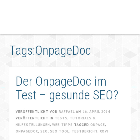
Tags:OnpageDoc
Der OnpageDoc im
Test – gesunde SEO?
VERÖFFENTLICHT VON
RAFFAEL
AM
16. APRIL 2014
VERÖFFENTLICHT IN
TESTS
,
TUTORIALS &
HILFESTELLUNGEN
,
WEB TIPPS
TAGGED
ONPAGE
,
ONPAGEDOC
,
SEO
,
SEO TOOL
,
TESTBERICHT
,
XOVI