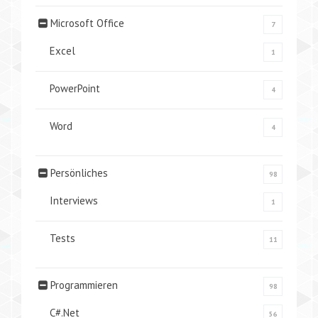
Microsoft Office
7
Excel
1
PowerPoint
4
Word
4
Persönliches
98
Interviews
1
Tests
11
Programmieren
98
C#.Net
56