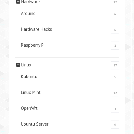
Hardware
12
Arduino
6
Hardware Hacks
6
Raspberry Pi
2
Linux
27
Kubuntu
5
Linux Mint
12
OpenWrt
4
Ubuntu Server
6