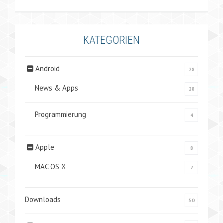
KATEGORIEN
Android
28
News & Apps
28
Programmierung
4
Apple
8
MAC OS X
7
Downloads
50