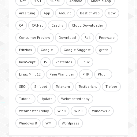
.Net
1&1
1und1
Android
Android App
Anleitung
App
Arduino
Best of Web
BoW
C#
C#.Net
Caschy
Cloud Downloader
Consumer Preview
Download
Fail
Freeware
Fritzbox
Google+
Google Suggest
gratis
JavaScript
JS
kostenlos
Linux
Linux Mint 12
Peer Wandiger
PHP
Plugin
SEO
Snippet
Telekom
Testbericht
Treiber
Tutorial
Update
Webmasterfriday
Webmaster Friday
Win8
Win 8
Windows 7
Windows 8
WMF
Wordpress