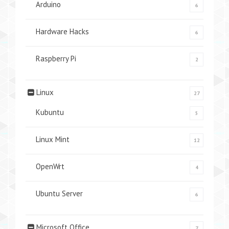
Arduino
6
Hardware Hacks
6
Raspberry Pi
2
Linux
27
Kubuntu
5
Linux Mint
12
OpenWrt
4
Ubuntu Server
6
Microsoft Office
7