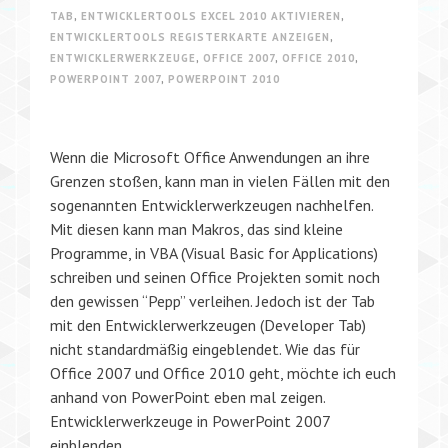
TAB
,
ENTWICKLERTOOLS EXCEL 2010 AKTIVIEREN
,
ENTWICKLERTOOLS REGISTERKARTE ANZEIGEN
,
ENTWICKLERWERKZEUGE
,
OFFICE 2007
,
OFFICE 2010
,
POWERPOINT 2007
,
POWERPOINT 2010
Wenn die Microsoft Office Anwendungen an ihre
Grenzen stoßen, kann man in vielen Fällen mit den
sogenannten Entwicklerwerkzeugen nachhelfen.
Mit diesen kann man Makros, das sind kleine
Programme, in VBA (Visual Basic for Applications)
schreiben und seinen Office Projekten somit noch
den gewissen “Pepp” verleihen. Jedoch ist der Tab
mit den Entwicklerwerkzeugen (Developer Tab)
nicht standardmäßig eingeblendet. Wie das für
Office 2007 und Office 2010 geht, möchte ich euch
anhand von PowerPoint eben mal zeigen.
Entwicklerwerkzeuge in PowerPoint 2007
einblenden