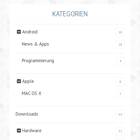
KATEGORIEN
Android
28
News & Apps
28
Programmierung
4
Apple
8
MAC OS X
7
Downloads
50
Hardware
12