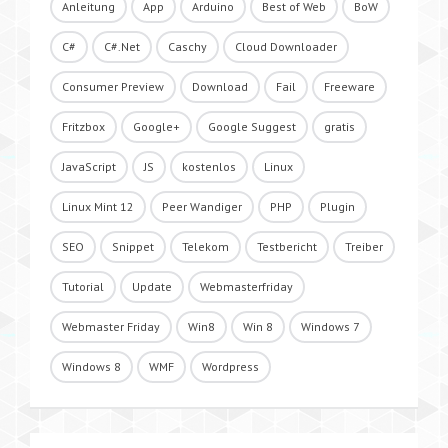
Anleitung
App
Arduino
Best of Web
BoW
C#
C#.Net
Caschy
Cloud Downloader
Consumer Preview
Download
Fail
Freeware
Fritzbox
Google+
Google Suggest
gratis
JavaScript
JS
kostenlos
Linux
Linux Mint 12
Peer Wandiger
PHP
Plugin
SEO
Snippet
Telekom
Testbericht
Treiber
Tutorial
Update
Webmasterfriday
Webmaster Friday
Win8
Win 8
Windows 7
Windows 8
WMF
Wordpress