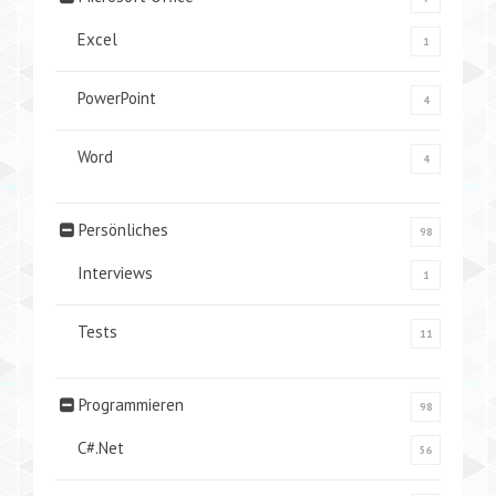
Excel
1
PowerPoint
4
Word
4
Persönliches
98
Interviews
1
Tests
11
Programmieren
98
C#.Net
56