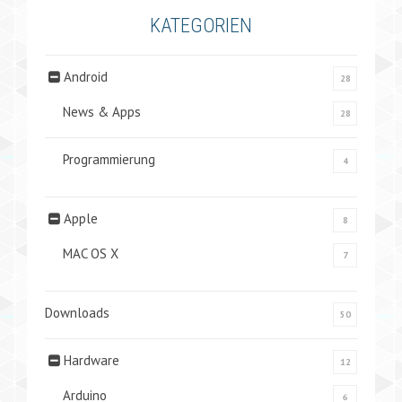
KATEGORIEN
Android
28
News & Apps
28
Programmierung
4
Apple
8
MAC OS X
7
Downloads
50
Hardware
12
Arduino
6