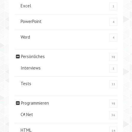
Excel
1
PowerPoint
4
Word
4
Persönliches
98
Interviews
1
Tests
11
Programmieren
98
C#.Net
56
HTML
14