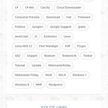
C#
C#.Net
Caschy
Cloud Downloader
Consumer Preview
Download
Fail
Freeware
Fritzbox
Google+
Google Suggest
gratis
JavaScript
JS
kostenlos
Linux
Linux Mint 12
Peer Wandiger
PHP
Plugin
SEO
Snippet
Telekom
Testbericht
Treiber
Tutorial
Update
Webmasterfriday
Webmaster Friday
Win8
Win 8
Windows 7
Windows 8
WMF
Wordpress