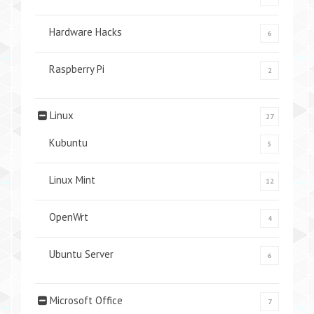
Hardware Hacks
6
Raspberry Pi
2
Linux
27
Kubuntu
5
Linux Mint
12
OpenWrt
4
Ubuntu Server
6
Microsoft Office
7