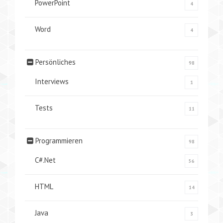
PowerPoint
4
Word
4
Persönliches
98
Interviews
1
Tests
11
Programmieren
98
C#.Net
56
HTML
14
Java
3