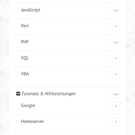
JavaScript
10
Perl
2
PHP
20
SQL
2
VBA
1
Tutorials & Hilfestellungen
163
Google
6
Homeserver
2