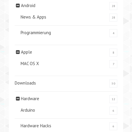
Android
28
News & Apps
28
Programmierung
4
Apple
8
MAC OS X
7
Downloads
50
Hardware
12
Arduino
6
Hardware Hacks
6