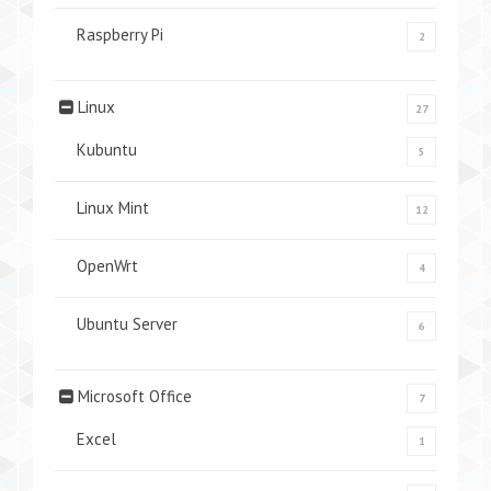
Raspberry Pi
2
Linux
27
Kubuntu
5
Linux Mint
12
OpenWrt
4
Ubuntu Server
6
Microsoft Office
7
Excel
1