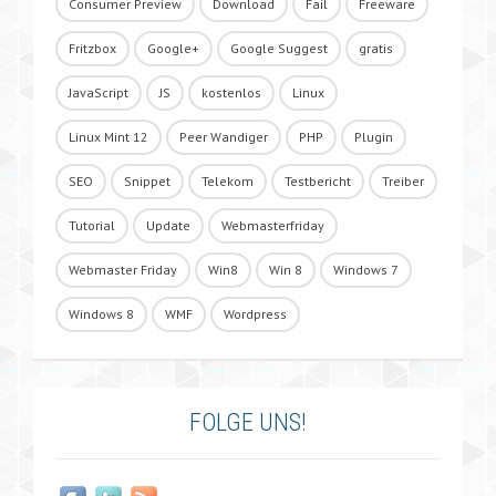
Consumer Preview
Download
Fail
Freeware
Fritzbox
Google+
Google Suggest
gratis
JavaScript
JS
kostenlos
Linux
Linux Mint 12
Peer Wandiger
PHP
Plugin
SEO
Snippet
Telekom
Testbericht
Treiber
Tutorial
Update
Webmasterfriday
Webmaster Friday
Win8
Win 8
Windows 7
Windows 8
WMF
Wordpress
FOLGE UNS!