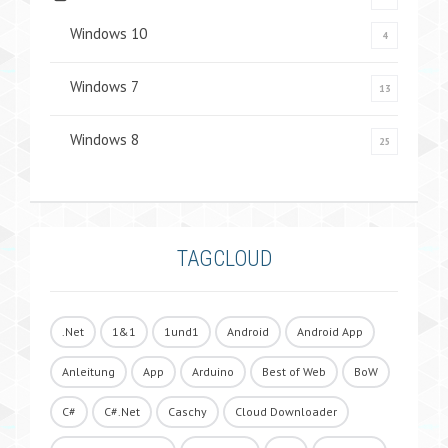
Windows 10
4
Windows 7
13
Windows 8
25
TAGCLOUD
.Net
1&1
1und1
Android
Android App
Anleitung
App
Arduino
Best of Web
BoW
C#
C#.Net
Caschy
Cloud Downloader