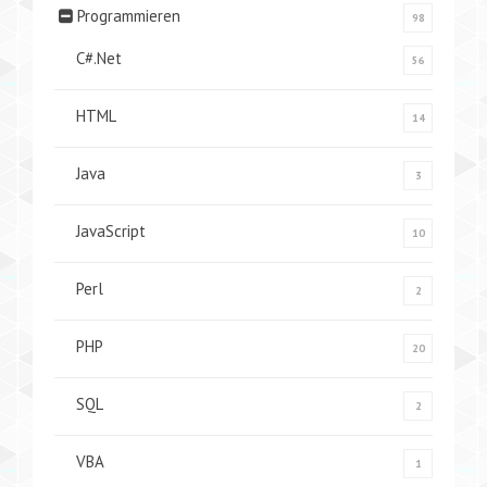
Programmieren
98
C#.Net
56
HTML
14
Java
3
JavaScript
10
Perl
2
PHP
20
SQL
2
VBA
1