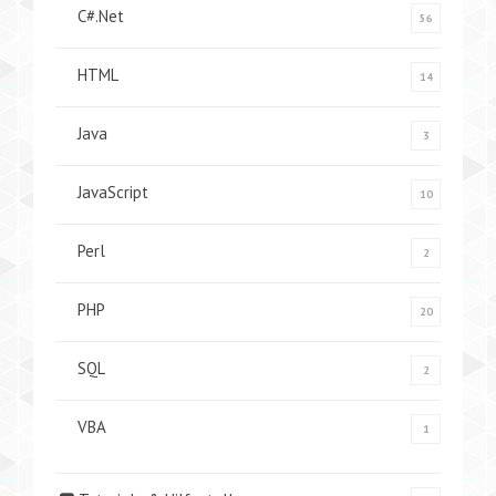
C#.Net
56
HTML
14
Java
3
JavaScript
10
Perl
2
PHP
20
SQL
2
VBA
1