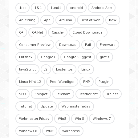
.Net
1&1
1und1
Android
Android App
Anleitung
App
Arduino
Best of Web
BoW
C#
C#.Net
Caschy
Cloud Downloader
Consumer Preview
Download
Fail
Freeware
Fritzbox
Google+
Google Suggest
gratis
JavaScript
JS
kostenlos
Linux
Linux Mint 12
Peer Wandiger
PHP
Plugin
SEO
Snippet
Telekom
Testbericht
Treiber
Tutorial
Update
Webmasterfriday
Webmaster Friday
Win8
Win 8
Windows 7
Windows 8
WMF
Wordpress