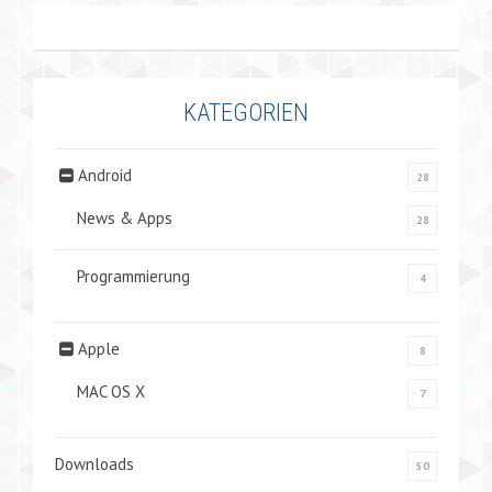
KATEGORIEN
Android
28
News & Apps
28
Programmierung
4
Apple
8
MAC OS X
7
Downloads
50