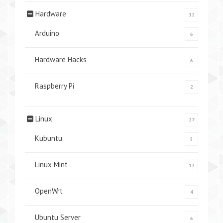
Hardware
12
Arduino
6
Hardware Hacks
6
Raspberry Pi
2
Linux
27
Kubuntu
5
Linux Mint
12
OpenWrt
4
Ubuntu Server
6