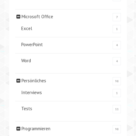
Microsoft Office
7
Excel
1
PowerPoint
4
Word
4
Persönliches
98
Interviews
1
Tests
11
Programmieren
98