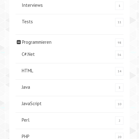
Interviews
1
Tests
11
Programmieren
98
C#.Net
56
HTML
14
Java
3
JavaScript
10
Perl
2
PHP
20