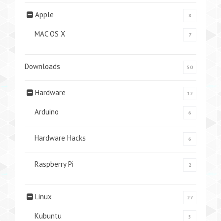
Apple
8
MAC OS X
7
Downloads
50
Hardware
12
Arduino
6
Hardware Hacks
6
Raspberry Pi
2
Linux
27
Kubuntu
5