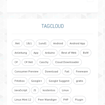
TAGCLOUD
.Net
1&1
1und1
Android
Android App
Anleitung
App
Arduino
Best of Web
BoW
C#
C#.Net
Caschy
Cloud Downloader
Consumer Preview
Download
Fail
Freeware
Fritzbox
Google+
Google Suggest
gratis
JavaScript
JS
kostenlos
Linux
Linux Mint 12
Peer Wandiger
PHP
Plugin