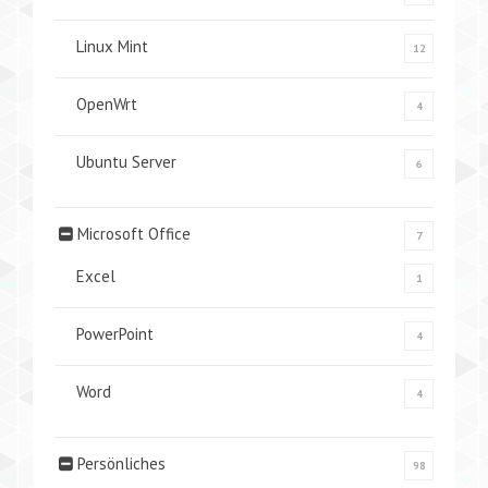
Linux Mint
12
OpenWrt
4
Ubuntu Server
6
Microsoft Office
7
Excel
1
PowerPoint
4
Word
4
Persönliches
98