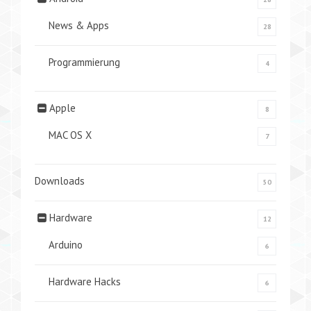
News & Apps
28
Programmierung
4
Apple
8
MAC OS X
7
Downloads
50
Hardware
12
Arduino
6
Hardware Hacks
6