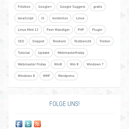
Fritzbox
Google+
Google Suggest
gratis
JavaScript
JS
kostenlos
Linux
Linux Mint 12
Peer Wandiger
PHP
Plugin
SEO
Snippet
Telekom
Testbericht
Treiber
Tutorial
Update
Webmasterfriday
Webmaster Friday
Win8
Win 8
Windows 7
Windows 8
WMF
Wordpress
FOLGE UNS!