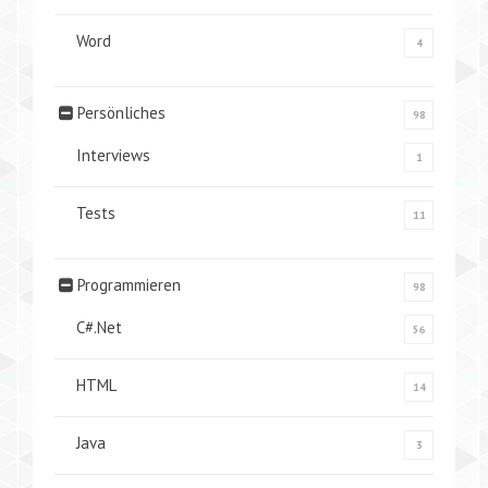
Word
4
Persönliches
98
Interviews
1
Tests
11
Programmieren
98
C#.Net
56
HTML
14
Java
3