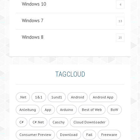
Windows 10
4
Windows 7
13
Windows 8
25
TAGCLOUD
.Net
1&1
1und1
Android
Android App
Anleitung
App
Arduino
Best of Web
BoW
C#
C#.Net
Caschy
Cloud Downloader
Consumer Preview
Download
Fail
Freeware