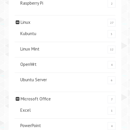
Raspberry Pi
2
Linux
27
Kubuntu
5
Linux Mint
12
OpenWrt
4
Ubuntu Server
6
Microsoft Office
7
Excel
1
PowerPoint
4