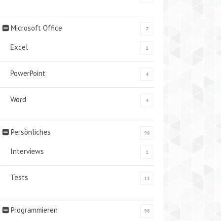
Microsoft Office
7
Excel
1
PowerPoint
4
Word
4
Persönliches
98
Interviews
1
Tests
11
Programmieren
98