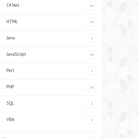
C#.Net
56
HTML
14
Java
3
JavaScript
10
Perl
2
PHP
20
SQL
2
VBA
1