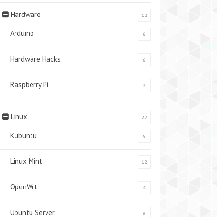
Hardware
12
Arduino
6
Hardware Hacks
6
Raspberry Pi
2
Linux
27
Kubuntu
5
Linux Mint
12
OpenWrt
4
Ubuntu Server
6