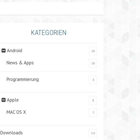
KATEGORIEN
Android
28
News & Apps
28
Programmierung
4
Apple
8
MAC OS X
7
Downloads
50