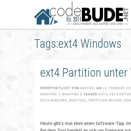
Springe
zum
Artikel
Tags:ext4 Windows
ext4 Partition unter
VERÖFFENTLICHT VON
RAFFAEL
AM
12. FEBRUAR 20
WINDOWS 7
,
WINDOWS 8
TAGGED
EXT4
,
EXT4 UNTE
EXT4 WINDOWS
,
MINITOOL
,
PARTITION WIZARD HOM
Heute gibt’s mal eben einen Software-Tipp. Im
Bei dem Tool handelt es sich um Freeware zum