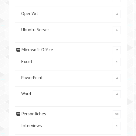
OpenWrt
4
Ubuntu Server
6
Microsoft Office
7
Excel
1
PowerPoint
4
Word
4
Persönliches
98
Interviews
1