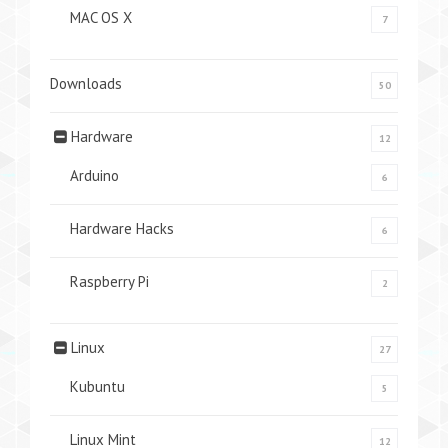
MAC OS X
7
Downloads
50
Hardware
12
Arduino
6
Hardware Hacks
6
Raspberry Pi
2
Linux
27
Kubuntu
5
Linux Mint
12