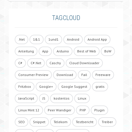
TAGCLOUD
.Net
1&1
1und1
Android
Android App
Anleitung
App
Arduino
Best of Web
BoW
C#
C#.Net
Caschy
Cloud Downloader
Consumer Preview
Download
Fail
Freeware
Fritzbox
Google+
Google Suggest
gratis
JavaScript
JS
kostenlos
Linux
Linux Mint 12
Peer Wandiger
PHP
Plugin
SEO
Snippet
Telekom
Testbericht
Treiber