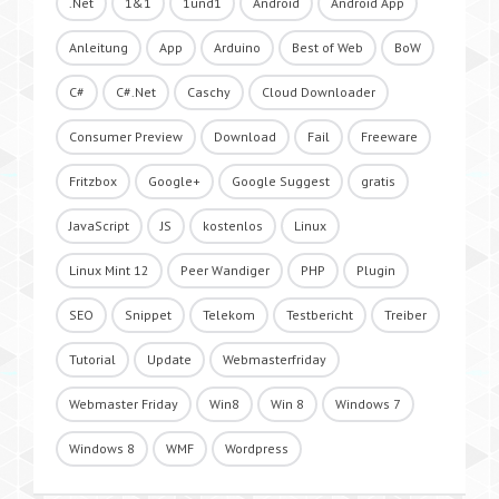
.Net
1&1
1und1
Android
Android App
Anleitung
App
Arduino
Best of Web
BoW
C#
C#.Net
Caschy
Cloud Downloader
Consumer Preview
Download
Fail
Freeware
Fritzbox
Google+
Google Suggest
gratis
JavaScript
JS
kostenlos
Linux
Linux Mint 12
Peer Wandiger
PHP
Plugin
SEO
Snippet
Telekom
Testbericht
Treiber
Tutorial
Update
Webmasterfriday
Webmaster Friday
Win8
Win 8
Windows 7
Windows 8
WMF
Wordpress