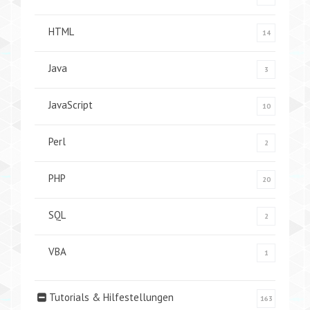
HTML
14
Java
3
JavaScript
10
Perl
2
PHP
20
SQL
2
VBA
1
Tutorials & Hilfestellungen
163