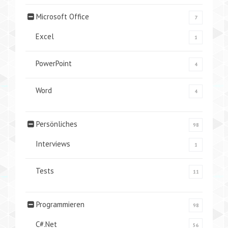
Microsoft Office
7
Excel
1
PowerPoint
4
Word
4
Persönliches
98
Interviews
1
Tests
11
Programmieren
98
C#.Net
56