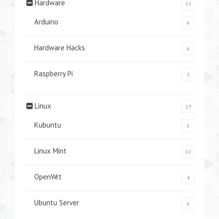
Hardware
12
Arduino
6
Hardware Hacks
6
Raspberry Pi
2
Linux
27
Kubuntu
5
Linux Mint
12
OpenWrt
4
Ubuntu Server
6