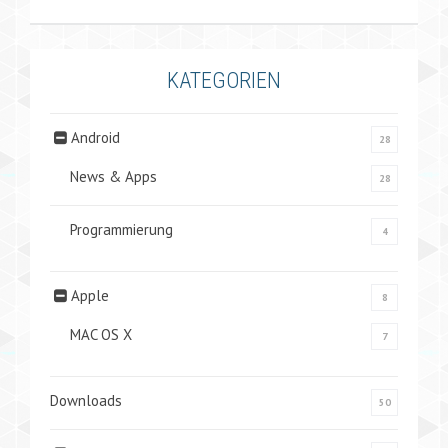
KATEGORIEN
Android
28
News & Apps
28
Programmierung
4
Apple
8
MAC OS X
7
Downloads
50