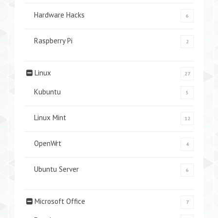
Hardware Hacks
6
Raspberry Pi
2
Linux
27
Kubuntu
5
Linux Mint
12
OpenWrt
4
Ubuntu Server
6
Microsoft Office
7