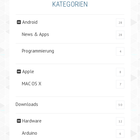
KATEGORIEN
Android
28
News & Apps
28
Programmierung
4
Apple
8
MAC OS X
7
Downloads
50
Hardware
12
Arduino
6