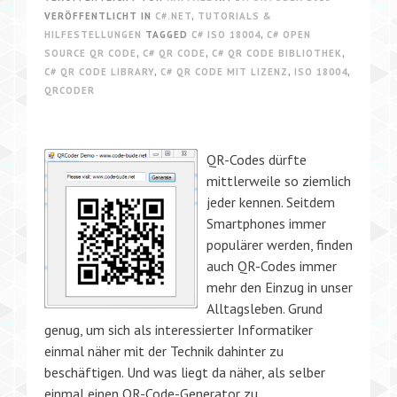
VERÖFFENTLICHT IN
C#.NET
,
TUTORIALS &
HILFESTELLUNGEN
TAGGED
C# ISO 18004
,
C# OPEN
SOURCE QR CODE
,
C# QR CODE
,
C# QR CODE BIBLIOTHEK
,
C# QR CODE LIBRARY
,
C# QR CODE MIT LIZENZ
,
ISO 18004
,
QRCODER
QR-Codes dürfte
mittlerweile so ziemlich
jeder kennen. Seitdem
Smartphones immer
populärer werden, finden
auch QR-Codes immer
mehr den Einzug in unser
Alltagsleben. Grund
genug, um sich als interessierter Informatiker
einmal näher mit der Technik dahinter zu
beschäftigen. Und was liegt da näher, als selber
einmal einen QR-Code-Generator zu