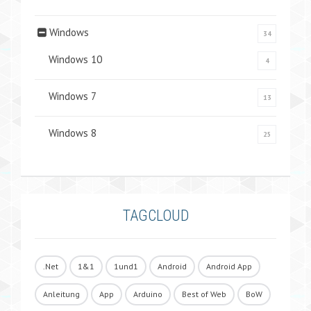
Windows
34
Windows 10
4
Windows 7
13
Windows 8
25
TAGCLOUD
.Net
1&1
1und1
Android
Android App
Anleitung
App
Arduino
Best of Web
BoW