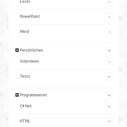
Excel
1
PowerPoint
4
Word
4
Persönliches
98
Interviews
1
Tests
11
Programmieren
98
C#.Net
56
HTML
14