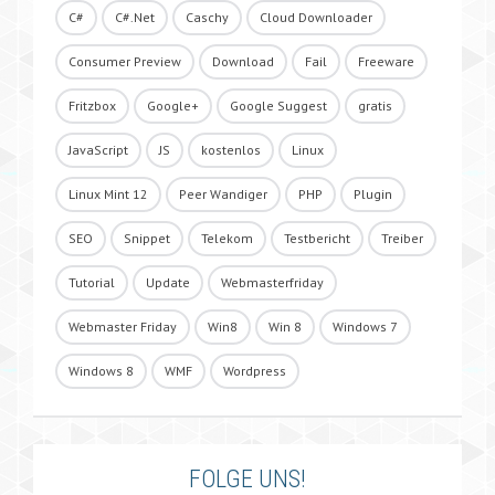
C#
C#.Net
Caschy
Cloud Downloader
Consumer Preview
Download
Fail
Freeware
Fritzbox
Google+
Google Suggest
gratis
JavaScript
JS
kostenlos
Linux
Linux Mint 12
Peer Wandiger
PHP
Plugin
SEO
Snippet
Telekom
Testbericht
Treiber
Tutorial
Update
Webmasterfriday
Webmaster Friday
Win8
Win 8
Windows 7
Windows 8
WMF
Wordpress
FOLGE UNS!