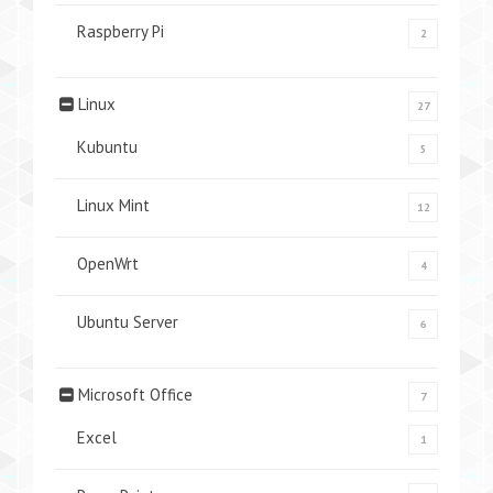
Raspberry Pi
2
Linux
27
Kubuntu
5
Linux Mint
12
OpenWrt
4
Ubuntu Server
6
Microsoft Office
7
Excel
1