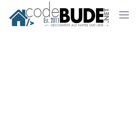
Springe
zum
Artikel