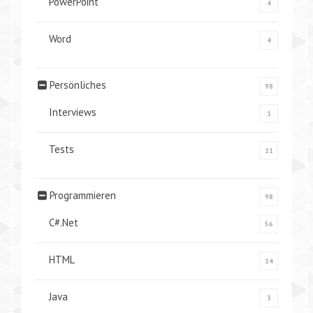
PowerPoint
4
Word
4
Persönliches
98
Interviews
1
Tests
11
Programmieren
98
C#.Net
56
HTML
14
Java
3