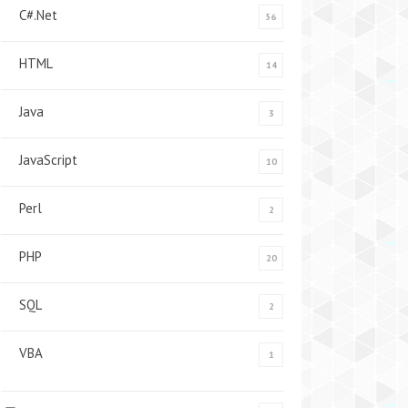
C#.Net
56
HTML
14
Java
3
JavaScript
10
Perl
2
PHP
20
SQL
2
VBA
1