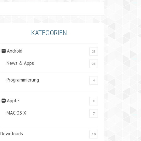
KATEGORIEN
Android
28
News & Apps
28
Programmierung
4
Apple
8
MAC OS X
7
Downloads
50