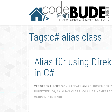
Springe
zum
Artikel
Tags:c# alias class
Alias für using-Dir
in C#
VERÖFFENTLICHT VON
RAFFAEL
AM
20. NOVEMBER 
DIREKTIVE
,
C#
,
C# ALIAS CLASS
,
C# ALIAS NAMESPA
USING-DIREKTIVEN