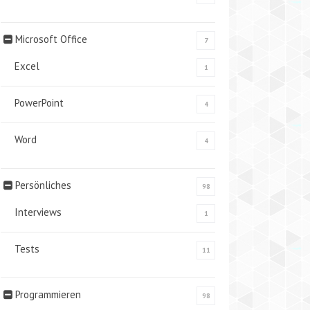
Microsoft Office
7
Excel
1
PowerPoint
4
Word
4
Persönliches
98
Interviews
1
Tests
11
Programmieren
98