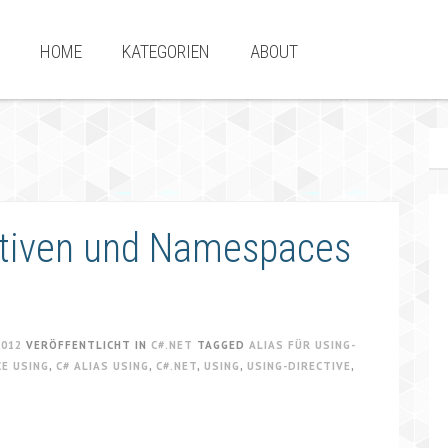
HOME
KATEGORIEN
ABOUT
ektiven und Namespaces
2012
VERÖFFENTLICHT IN
C#.NET
TAGGED
ALIAS FÜR USING-
CE USING
,
C# ALIAS USING
,
C#.NET
,
USING
,
USING-DIRECTIVE
,