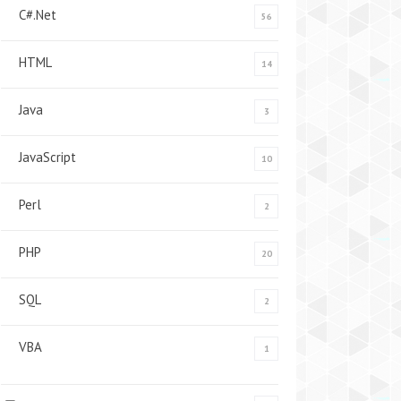
C#.Net
56
HTML
14
Java
3
JavaScript
10
Perl
2
PHP
20
SQL
2
VBA
1