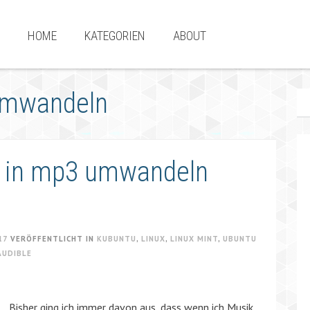
HOME
KATEGORIEN
ABOUT
umwandeln
n in mp3 umwandeln
17
VERÖFFENTLICHT IN
KUBUNTU
,
LINUX
,
LINUX MINT
,
UBUNTU
AUDIBLE
Bisher ging ich immer davon aus, dass wenn ich Musik