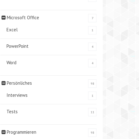
Microsoft Office
7
Excel
1
PowerPoint
4
Word
4
Persönliches
98
Interviews
1
Tests
11
Programmieren
98