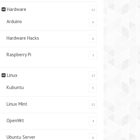
Hardware
12
Arduino
6
Hardware Hacks
6
Raspberry Pi
2
Linux
27
Kubuntu
5
Linux Mint
12
OpenWrt
4
Ubuntu Server
6