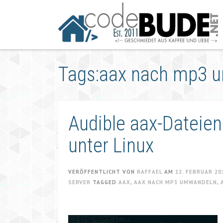
Springe
zum
Artikel
Tags:aax nach mp3 
Audible aax-Dateie
unter Linux
VERÖFFENTLICHT VON
RAFFAEL
AM
12. FEBRUAR 20
SERVER
TAGGED
AAX
,
AAX NACH MP3 UMWANDELN
,