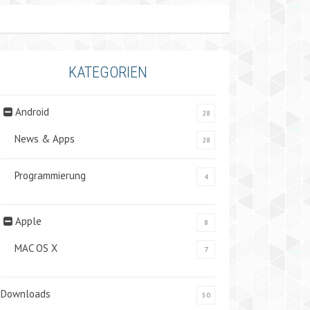
KATEGORIEN
Android
28
News & Apps
28
Programmierung
4
Apple
8
MAC OS X
7
Downloads
50