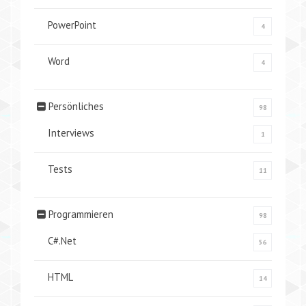
PowerPoint
4
Word
4
Persönliches
98
Interviews
1
Tests
11
Programmieren
98
C#.Net
56
HTML
14