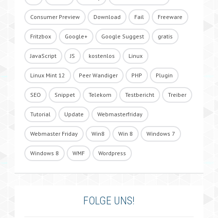
Consumer Preview
Download
Fail
Freeware
Fritzbox
Google+
Google Suggest
gratis
JavaScript
JS
kostenlos
Linux
Linux Mint 12
Peer Wandiger
PHP
Plugin
SEO
Snippet
Telekom
Testbericht
Treiber
Tutorial
Update
Webmasterfriday
Webmaster Friday
Win8
Win 8
Windows 7
Windows 8
WMF
Wordpress
FOLGE UNS!