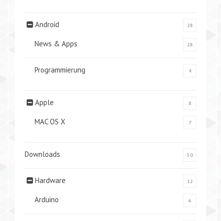
Android
28
News & Apps
28
Programmierung
4
Apple
8
MAC OS X
7
Downloads
50
Hardware
12
Arduino
6