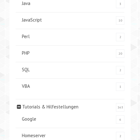
Java
3
JavaScript
10
Perl
2
PHP
20
SQL
2
VBA
1
Tutorials & Hilfestellungen
163
Google
6
Homeserver
2