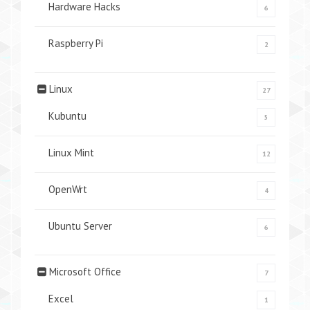
Hardware Hacks
6
Raspberry Pi
2
Linux
27
Kubuntu
5
Linux Mint
12
OpenWrt
4
Ubuntu Server
6
Microsoft Office
7
Excel
1