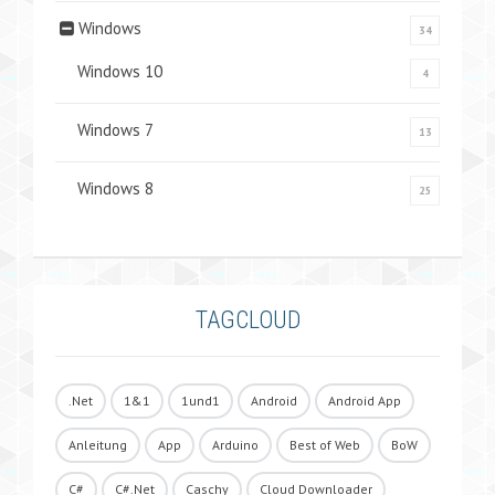
Windows
34
Windows 10
4
Windows 7
13
Windows 8
25
TAGCLOUD
.Net
1&1
1und1
Android
Android App
Anleitung
App
Arduino
Best of Web
BoW
C#
C#.Net
Caschy
Cloud Downloader